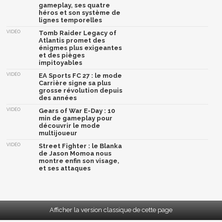
gameplay, ses quatre
héros et son système de
lignes temporelles
VIDÉO
Tomb Raider Legacy of
Atlantis promet des
énigmes plus exigeantes
et des pièges
impitoyables
VIDÉO
EA Sports FC 27 : le mode
Carrière signe sa plus
grosse révolution depuis
des années
VIDÉO
Gears of War E-Day : 10
min de gameplay pour
découvrir le mode
multijoueur
VIDÉO
Street Fighter : le Blanka
de Jason Momoa nous
montre enfin son visage,
et ses attaques
Afficher la version classique de cette page