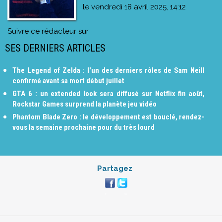
le
vendredi 18 avril 2025, 14:12
Suivre ce rédacteur sur
SES DERNIERS ARTICLES
The Legend of Zelda : l'un des derniers rôles de Sam Neill
confirmé avant sa mort début juillet
GTA 6 : un extended look sera diffusé sur Netflix fin août,
Rockstar Games surprend la planète jeu vidéo
Phantom Blade Zero : le développement est bouclé, rendez-
vous la semaine prochaine pour du très lourd
Partagez