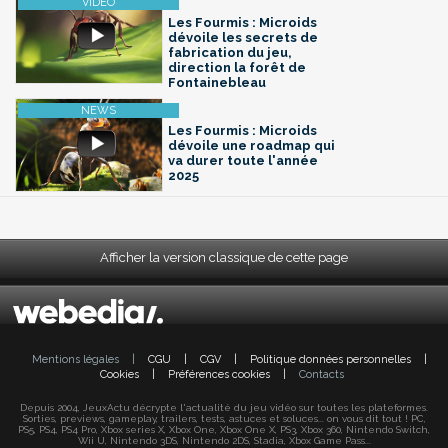
Les Fourmis : Microids
dévoile les secrets de
fabrication du jeu,
direction la forêt de
Fontainebleau
Les Fourmis : Microids
dévoile une roadmap qui
va durer toute l'année
2025
Afficher la version classique de cette page
Mentions légales
|
CGU
|
CGV
|
Politique données personnelles
|
Cookies
|
Préférences cookies
|
Contacts
Depuis 2004, JeuxActu décrypte l'actualité du jeu vidéo sur toutes les plateformes.
Sorties, previews, gameplay, trailers, tests, astuces et soluces... on vous dit tout ! PC,
PS5, PS4, PS4 Pro, Xbox series X, Xbox One, Xbox One X, PS3, Xbox 360, Nintendo Switch,
Wii U, Nintendo 3DS, Nintendo 2DS, Stadia, Xbox Game Pass...