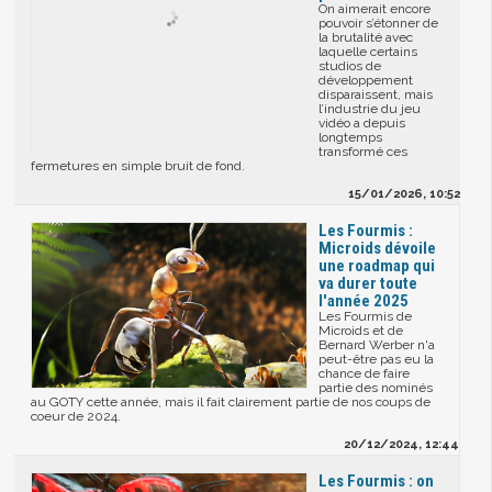
On aimerait encore
pouvoir s’étonner de
la brutalité avec
laquelle certains
studios de
développement
disparaissent, mais
l’industrie du jeu
vidéo a depuis
longtemps
transformé ces
fermetures en simple bruit de fond.
15/01/2026, 10:52
Les Fourmis :
Microids dévoile
une roadmap qui
va durer toute
l'année 2025
Les Fourmis de
Microids et de
Bernard Werber n'a
peut-être pas eu la
chance de faire
partie des nominés
au GOTY cette année, mais il fait clairement partie de nos coups de
coeur de 2024.
20/12/2024, 12:44
Les Fourmis : on