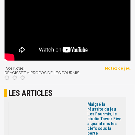
Vos Notes :
Notez ce jeu
RÉAGISSEZ A PROPOS DE LES FOURMIS
LES ARTICLES
Malgré la
réussite du jeu
Les Fourmis, le
studio Tower Five
a quand mis les
clefs sous la
porte