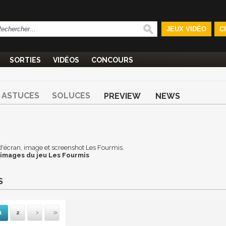
JEUX VIDÉO
C
SORTIES
VIDÉOS
CONCOURS
ASTUCES
SOLUCES
PREVIEW
NEWS
d d'écran, image et screenshot Les Fourmis.
 images du jeu Les Fourmis
S
1
2
ante
rnière