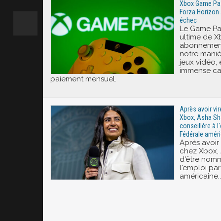
Xbox Game Pass
Forza Horizon 
échec
Le Game Pas
ultime de X
abonnement
notre mani
jeux vidéo,
immense ca
paiement mensuel.
Après avoir vi
Xbox, Asha S
conseillère à l
Fédérale améri
Après avoir
chez Xbox,
d'être nomm
l'emploi pa
américaine..