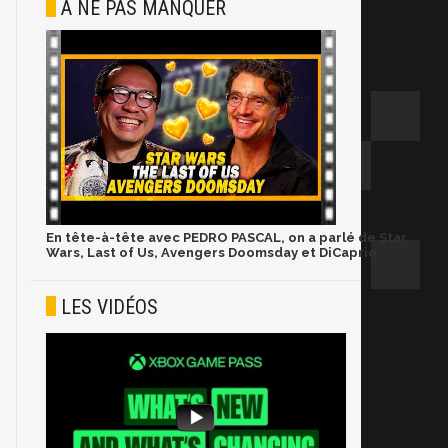
À NE PAS MANQUER
En tête-à-tête avec PEDRO PASCAL, on a parlé de Star
Wars, Last of Us, Avengers Doomsday et DiCaprio
LES VIDÉOS