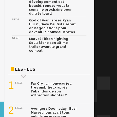
développement est
bouclé, rendez-vous la
semaine prochaine pour
du très lourd
NEWS
God of War : après Ryan
Hurst, Dave Bautista serait
en négociations pour
devenir le nouveau Kratos
NEWS
Marvel Tōkon Fighting
Souls lâche son ultime
trailer avant le grand
combat
LES + LUS
1
NEWS
Far Cry : un nouveau jeu
très ambitieux après
l'abandon de son
extraction shooter ?
2
NEWS
Avengers Doomsday : Et si
Marvel nous avait tous
induits en erreur sur