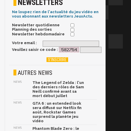
NEWSLETTERS
Ne loupez rien de l'actualité du jeu vidéo en
vous abonnant aux newsletters JeuxActu.
Newsletter quotidienne
Planning des sorties
Newsletter hebdomadaire
Votre email :
Veuillez saisir ce code :
AUTRES NEWS
NEWS
The Legend of Zelda : l'un
des derniers rôles de Sam
Neill confirmé avant sa
mort début juillet
NEWS
GTA 6 : un extended look
sera diffusé sur Netflix fin
août, Rockstar Games
surprend la planète jeu
vidéo
NEWS
Phantom Blade Zero : le