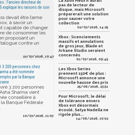
La Xbox Helix n'aurait
 : l’ancien directeur de
pas de lecteur de
5 explique les raisons de son
disque, mais Microsoft
préparerait une solution
s devait être l’arme
pour sauver votre
box, à savoir un
collection
 capable de changer
02/07/2026, 14:25
ère de consommer les
Xbox : licenciements
 en proposant un
massifs et annulations
talogue contre un
de gros jeux, Blade et
Arkane Studio seraient
concernés
22/07/2026, 10:47
01/07/2026, 09:45
ré 3 200 personnes chez
Les Xbox Series
harma a été nommée
prennent 150€ de plus :
'emploi par la Banque
Microsoft annonce une
caine
nouvelle hausse des prix
 viré 3 200 personnes
25/06/2026, 23:51
 Asha Sharma vient
Pour Microsoft, le délai
ée conseillère à
de tolérance envers
r la Banque Fédérale
Xbox est désormais
.
écoulé, Satya Nadella ne
rigole plus...
10/07/2026, 11:07
14/06/2026, 10:02