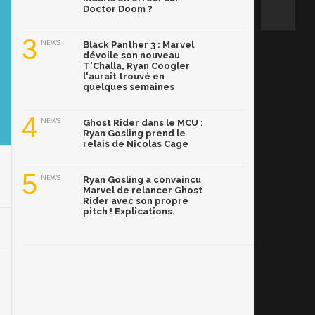
Doctor Doom ?
3
NEWS
Black Panther 3 : Marvel
dévoile son nouveau
T'Challa, Ryan Coogler
l'aurait trouvé en
quelques semaines
4
NEWS
Ghost Rider dans le MCU :
Ryan Gosling prend le
relais de Nicolas Cage
5
NEWS
Ryan Gosling a convaincu
Marvel de relancer Ghost
Rider avec son propre
pitch ! Explications.