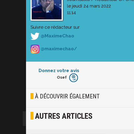
le jeudi 24 mars 2022
11:14
Suivre ce rédacteur sur
@MaximeChao
@maximechao/
Donnez votre avis
Osef
Furieux
Blasé
À DÉCOUVRIR ÉGALEMENT
Osef
AUTRES ARTICLES
Joyeux
Excité