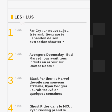
LES + LUS
1
NEWS
Far Cry : un nouveau jeu
très ambitieux après
l'abandon de son
extraction shooter ?
2
NEWS
Avengers Doomsday : Et si
Marvel nous avait tous
induits en erreur sur
Doctor Doom ?
3
NEWS
Black Panther 3 : Marvel
dévoile son nouveau
T'Challa, Ryan Coogler
l'aurait trouvé en
quelques semaines
4
NEWS
Ghost Rider dans le MCU :
Ryan Gosling prend le