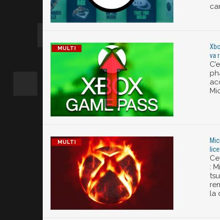
ca
Xbo
va r
C’
ph
acc
Mic
Mic
lic
Ce 
: 
ts
re
la