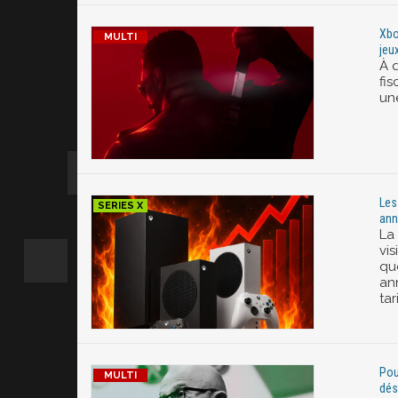
Xbo
jeu
À q
fi
un
Les
ann
La
vis
qu
an
tar
Pou
dés