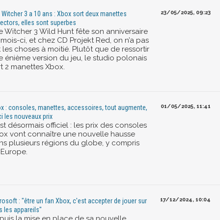
23/05/2025, 09:23
 Witcher 3 a 10 ans : Xbox sort deux manettes
lectors, elles sont superbes
e Witcher 3 Wild Hunt fête son anniversaire
 mois-ci, et chez CD Projekt Red, on n’a pas
t les choses à moitié. Plutôt que de ressortir
e énième version du jeu, le studio polonais
rt 2 manettes Xbox.
01/05/2025, 11:41
x : consoles, manettes, accessoires, tout augmente,
ci les nouveaux prix
st désormais officiel : les prix des consoles
ox vont connaître une nouvelle hausse
ns plusieurs régions du globe, y compris
 Europe.
17/12/2024, 10:04
rosoft : "être un fan Xbox, c'est accepter de jouer sur
s les appareils"
puis la mise en place de sa nouvelle