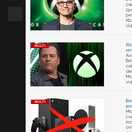
cam
que
pe
Xb
cla
Xbo
ver
Av
Be
ca
de
Mi
vr
Bie
ann
Mic
co
mo
on