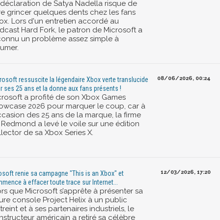
 déclaration de Satya Nadella risque de
ire grincer quelques dents chez les fans
ox. Lors d'un entretien accordé au
dcast Hard Fork, le patron de Microsoft a
connu un problème assez simple à
sumer.
08/06/2026, 00:24
rosoft ressuscite la légendaire Xbox verte translucide
r ses 25 ans et la donne aux fans présents !
crosoft a profité de son Xbox Games
owcase 2026 pour marquer le coup, car à
ccasion des 25 ans de la marque, la firme
 Redmond a levé le voile sur une édition
llector de sa Xbox Series X.
12/03/2026, 17:20
osoft renie sa campagne "This is an Xbox" et
mence à effacer toute trace sur Internet...
ors que Microsoft s’apprête à présenter sa
ure console Project Helix à un public
treint et à ses partenaires industriels, le
nstructeur américain a retiré sa célèbre