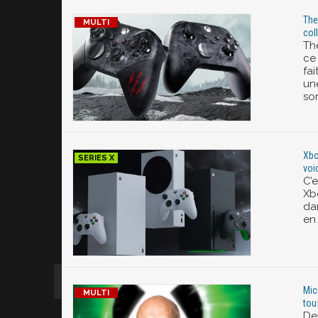
The
col
Th
ce
fai
un
so
Xbo
voi
C’e
Xb
da
en
Mic
tou
De