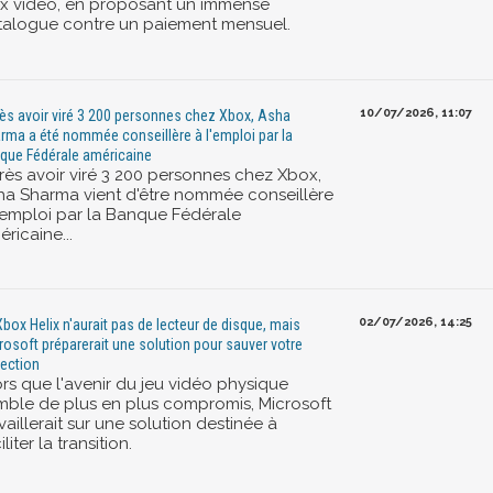
ux vidéo, en proposant un immense
talogue contre un paiement mensuel.
10/07/2026, 11:07
ès avoir viré 3 200 personnes chez Xbox, Asha
rma a été nommée conseillère à l'emploi par la
que Fédérale américaine
rès avoir viré 3 200 personnes chez Xbox,
ha Sharma vient d'être nommée conseillère
l'emploi par la Banque Fédérale
ricaine...
02/07/2026, 14:25
Xbox Helix n'aurait pas de lecteur de disque, mais
rosoft préparerait une solution pour sauver votre
lection
ors que l'avenir du jeu vidéo physique
mble de plus en plus compromis, Microsoft
vaillerait sur une solution destinée à
iliter la transition.