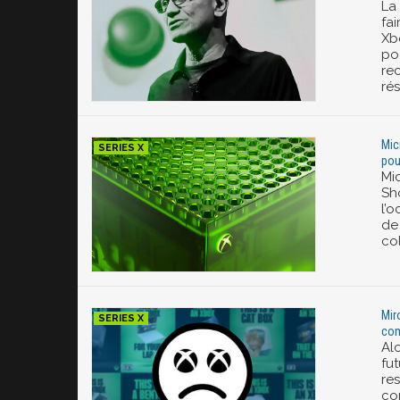
La
fa
Xb
po
re
ré
Mic
pou
Mi
Sh
l’o
de
co
Mir
com
Al
fut
res
co