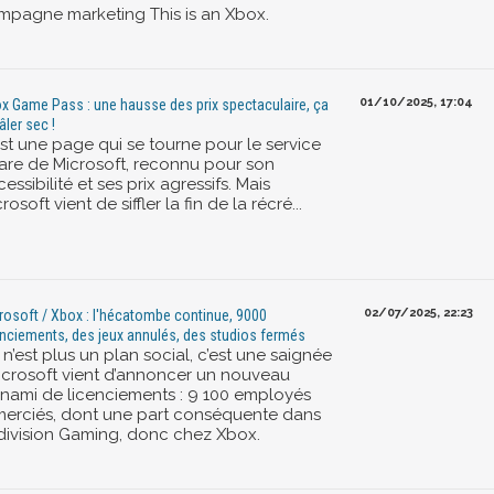
mpagne marketing This is an Xbox.
01/10/2025, 17:04
x Game Pass : une hausse des prix spectaculaire, ça
âler sec !
est une page qui se tourne pour le service
are de Microsoft, reconnu pour son
essibilité et ses prix agressifs. Mais
rosoft vient de siffler la fin de la récré...
02/07/2025, 22:23
rosoft / Xbox : l'hécatombe continue, 9000
enciements, des jeux annulés, des studios fermés
n’est plus un plan social, c’est une saignée
Microsoft vient d’annoncer un nouveau
unami de licenciements : 9 100 employés
merciés, dont une part conséquente dans
 division Gaming, donc chez Xbox.