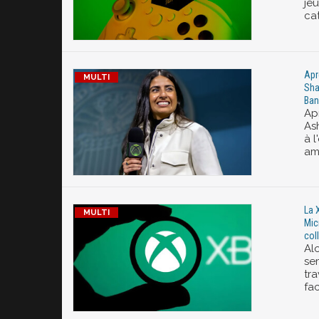
je
ca
Apr
Sha
Ban
Ap
As
à 
amé
La 
Mic
col
Al
se
tra
fac