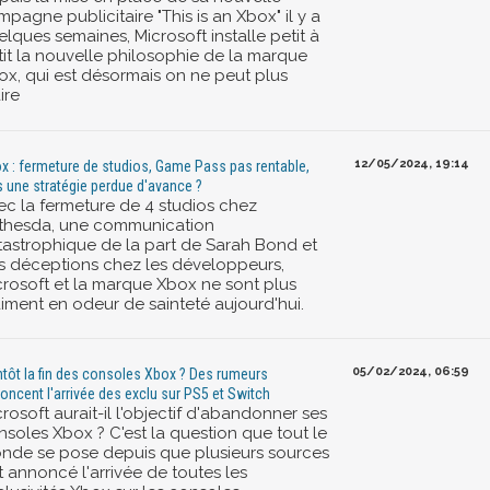
pagne publicitaire "This is an Xbox" il y a
lques semaines, Microsoft installe petit à
tit la nouvelle philosophie de la marque
ox, qui est désormais on ne peut plus
ire
12/05/2024, 19:14
x : fermeture de studios, Game Pass pas rentable,
s une stratégie perdue d'avance ?
ec la fermeture de 4 studios chez
thesda, une communication
tastrophique de la part de Sarah Bond et
s déceptions chez les développeurs,
crosoft et la marque Xbox ne sont plus
aiment en odeur de sainteté aujourd'hui.
05/02/2024, 06:59
ntôt la fin des consoles Xbox ? Des rumeurs
oncent l'arrivée des exclu sur PS5 et Switch
rosoft aurait-il l'objectif d'abandonner ses
nsoles Xbox ? C'est la question que tout le
nde se pose depuis que plusieurs sources
t annoncé l'arrivée de toutes les