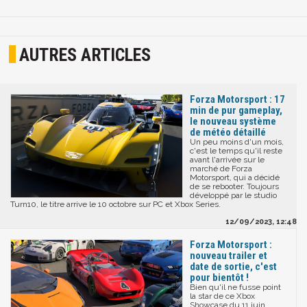
AUTRES ARTICLES
Forza Motorsport : 17
min de pur gameplay,
le nouveau système
de météo détaillé
Un peu moins d'un mois,
c'est le temps qu'il reste
avant l'arrivée sur le
marché de Forza
Motorsport, qui a décidé
de se rebooter. Toujours
développé par le studio
Turn10, le titre arrive le 10 octobre sur PC et Xbox Series.
12/09/2023, 12:48
Forza Motorsport :
nouveau trailer et
date de sortie, c'est
pour bientôt !
Bien qu'il ne fusse point
la star de ce Xbox
Showcase du 11 juin