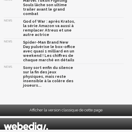
Marvel Tōkon Fighting
Souls lâche son ultime
trailer avant le grand
combat
NEWS
God of War : après Kratos,
la série Amazon va aussi à
remplacer Atreus et une
autre actrice
NEWS
Spider-Man Brand New
Day pulvérise le box-office
avec quasi 1 milliard en un
weekend ! Les chiffres de
chaque marché en détails
NEWS
Sony sort enfin du silence
sur la fin des jeux
physiques, mais reste
insensible à la colère des
joueurs...
Afficher la version classique de cette page