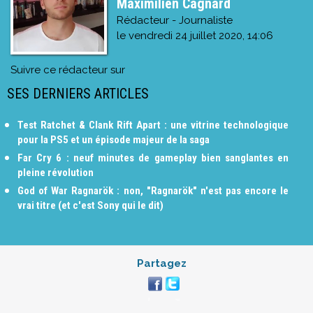
Maximilien Cagnard
Rédacteur - Journaliste
le
vendredi 24 juillet 2020, 14:06
Suivre ce rédacteur sur
SES DERNIERS ARTICLES
Test Ratchet & Clank Rift Apart : une vitrine technologique
pour la PS5 et un épisode majeur de la saga
Far Cry 6 : neuf minutes de gameplay bien sanglantes en
pleine révolution
God of War Ragnarök : non, "Ragnarök" n'est pas encore le
vrai titre (et c'est Sony qui le dit)
Partagez