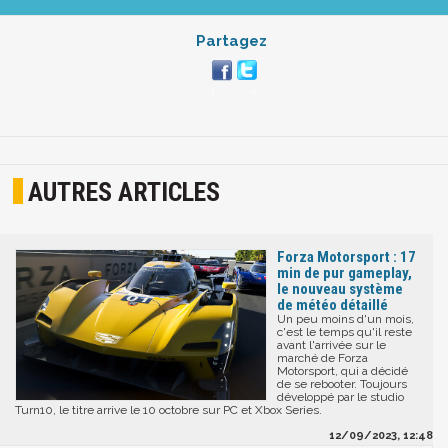
Partagez
AUTRES ARTICLES
Forza Motorsport : 17
min de pur gameplay,
le nouveau système
de météo détaillé
Un peu moins d'un mois,
c'est le temps qu'il reste
avant l'arrivée sur le
marché de Forza
Motorsport, qui a décidé
de se rebooter. Toujours
développé par le studio
Turn10, le titre arrive le 10 octobre sur PC et Xbox Series.
12/09/2023, 12:48