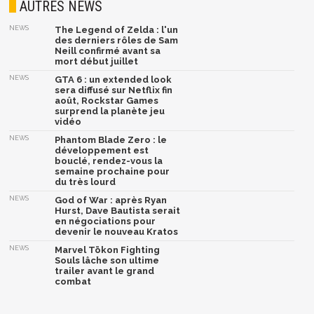
AUTRES NEWS
NEWS
The Legend of Zelda : l'un
des derniers rôles de Sam
Neill confirmé avant sa
mort début juillet
NEWS
GTA 6 : un extended look
sera diffusé sur Netflix fin
août, Rockstar Games
surprend la planète jeu
vidéo
NEWS
Phantom Blade Zero : le
développement est
bouclé, rendez-vous la
semaine prochaine pour
du très lourd
NEWS
God of War : après Ryan
Hurst, Dave Bautista serait
en négociations pour
devenir le nouveau Kratos
NEWS
Marvel Tōkon Fighting
Souls lâche son ultime
trailer avant le grand
combat