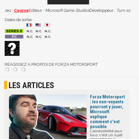
Jeu :
Course
Editeur :
Microsoft Game Studios
Développeur :
Turn 10
Dates de sortie :
N.C.
N.C.
N.C.
N.C.
N.C.
N.C.
RÉAGISSEZ A PROPOS DE FORZA MOTORSPORT
LES ARTICLES
Forza Motorsport
: les non-voyants
pourront y jouer,
Microsoft
explique
comment c'est
possible
L'accessibilité pour
tous, c'est un sujet