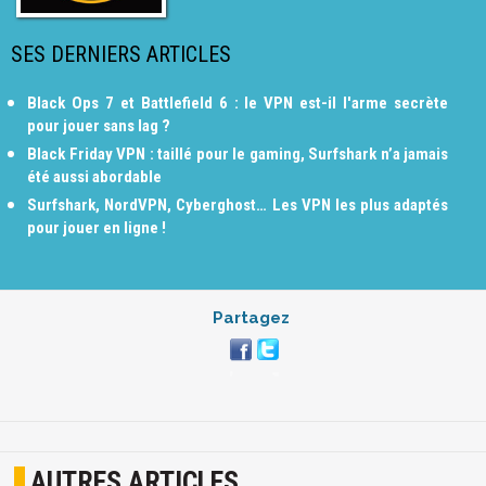
SES DERNIERS ARTICLES
Black Ops 7 et Battlefield 6 : le VPN est-il l'arme secrète
pour jouer sans lag ?
Black Friday VPN : taillé pour le gaming, Surfshark n’a jamais
été aussi abordable
Surfshark, NordVPN, Cyberghost… Les VPN les plus adaptés
pour jouer en ligne !
Partagez
AUTRES ARTICLES