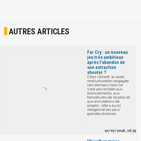
AUTRES ARTICLES
Far Cry : un nouveau
jeu très ambitieux
après l'abandon de
son extraction
shooter ?
Chez Ubisoft, la vaste
restructuration engagée
ces derniers mois ne
s'est pas limitée aux
licenciements, aux
fermetures de studios et
aux annulations de
projets : elle a aussi
réorganisé les plus
grandes licences.
27/07/2026, 16:35