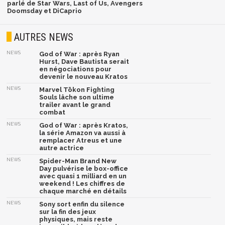
parlé de Star Wars, Last of Us, Avengers
Doomsday et DiCaprio
AUTRES NEWS
NEWS
God of War : après Ryan
Hurst, Dave Bautista serait
en négociations pour
devenir le nouveau Kratos
NEWS
Marvel Tōkon Fighting
Souls lâche son ultime
trailer avant le grand
combat
NEWS
God of War : après Kratos,
la série Amazon va aussi à
remplacer Atreus et une
autre actrice
NEWS
Spider-Man Brand New
Day pulvérise le box-office
avec quasi 1 milliard en un
weekend ! Les chiffres de
chaque marché en détails
NEWS
Sony sort enfin du silence
sur la fin des jeux
physiques, mais reste