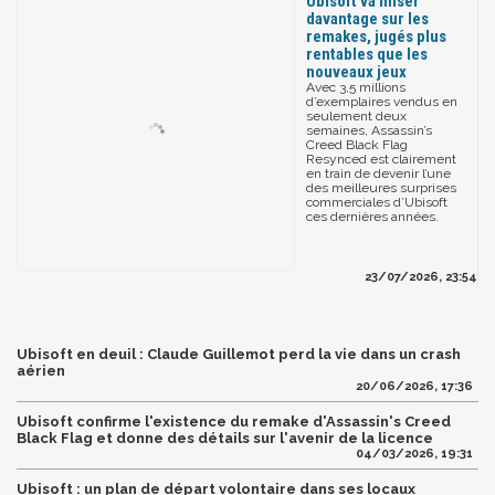
Ubisoft va miser
davantage sur les
remakes, jugés plus
rentables que les
nouveaux jeux
Avec 3,5 millions
d’exemplaires vendus en
seulement deux
semaines, Assassin’s
Creed Black Flag
Resynced est clairement
en train de devenir l’une
des meilleures surprises
commerciales d’Ubisoft
ces dernières années.
23/07/2026, 23:54
Ubisoft en deuil : Claude Guillemot perd la vie dans un crash
aérien
20/06/2026, 17:36
Ubisoft confirme l'existence du remake d'Assassin's Creed
Black Flag et donne des détails sur l'avenir de la licence
04/03/2026, 19:31
Ubisoft : un plan de départ volontaire dans ses locaux