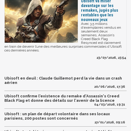
Ubisoft va miser
davantage sur les
remakes, jugés plus
rentables que les
nouveaux jeux
Avec 3,5 millions
d’exemplaires vendus en
seulement deux
semaines, Assassin’s
Creed Black Flag
Resynced est clairement
en train de devenir l’une des meilleures surprises commerciales d’Ubisoft
ces dernières années.
23/07/2026, 23:54
Ubisoft en deuil : Claude Guillemot perd la vie dans un crash
aérien
20/06/2026, 17:36
Ubisoft confirme l'existence du remake d'Assassin's Creed
Black Flag et donne des détails sur l'avenir de la licence
04/03/2026, 19:31
Ubisoft : un plan de départ volontaire dans ses locaux
parisiens, 200 postes sont concernés
27/01/2026, 09:16