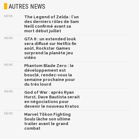
AUTRES NEWS
NEWS
The Legend of Zelda : l'un
des derniers rôles de Sam
Neill confirmé avant sa
mort début juillet
NEWS
GTA 6 : un extended look
sera diffusé sur Netflix fin
août, Rockstar Games
surprend la planète jeu
vidéo
NEWS
Phantom Blade Zero : le
développement est
bouclé, rendez-vous la
semaine prochaine pour
du très lourd
NEWS
God of War : après Ryan
Hurst, Dave Bautista serait
en négociations pour
devenir le nouveau Kratos
NEWS
Marvel Tōkon Fighting
Souls lâche son ultime
trailer avant le grand
combat