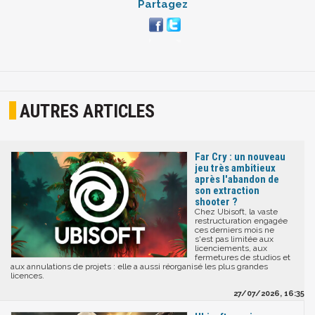
Partagez
AUTRES ARTICLES
Far Cry : un nouveau
jeu très ambitieux
après l'abandon de
son extraction
shooter ?
Chez Ubisoft, la vaste
restructuration engagée
ces derniers mois ne
s'est pas limitée aux
licenciements, aux
fermetures de studios et
aux annulations de projets : elle a aussi réorganisé les plus grandes
licences.
27/07/2026, 16:35