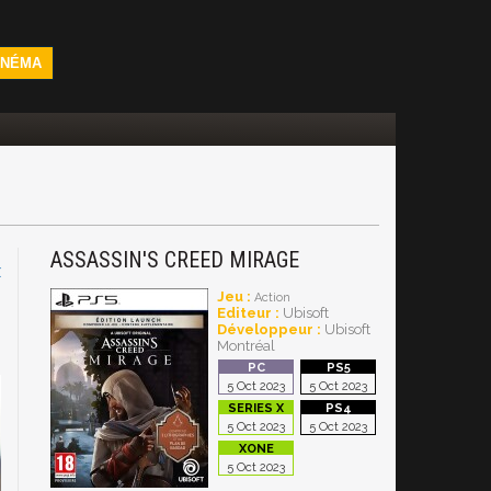
INÉMA
ASSASSIN'S CREED MIRAGE
X
Jeu :
Action
Editeur :
Ubisoft
Développeur :
Ubisoft
Montréal
5 Oct 2023
5 Oct 2023
5 Oct 2023
5 Oct 2023
5 Oct 2023