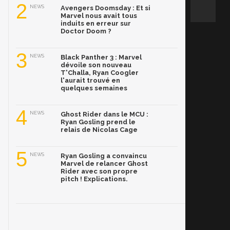
2
NEWS
Avengers Doomsday : Et si
Marvel nous avait tous
induits en erreur sur
Doctor Doom ?
3
NEWS
Black Panther 3 : Marvel
dévoile son nouveau
T'Challa, Ryan Coogler
l'aurait trouvé en
quelques semaines
4
NEWS
Ghost Rider dans le MCU :
Ryan Gosling prend le
relais de Nicolas Cage
5
NEWS
Ryan Gosling a convaincu
Marvel de relancer Ghost
Rider avec son propre
pitch ! Explications.