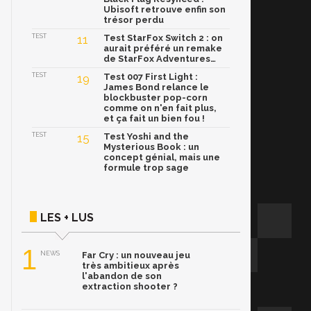
Ubisoft retrouve enfin son
trésor perdu
TEST
11
Test StarFox Switch 2 : on
aurait préféré un remake
de StarFox Adventures…
TEST
19
Test 007 First Light :
James Bond relance le
blockbuster pop-corn
comme on n'en fait plus,
et ça fait un bien fou !
TEST
15
Test Yoshi and the
Mysterious Book : un
concept génial, mais une
formule trop sage
LES + LUS
1
NEWS
Far Cry : un nouveau jeu
très ambitieux après
l'abandon de son
extraction shooter ?