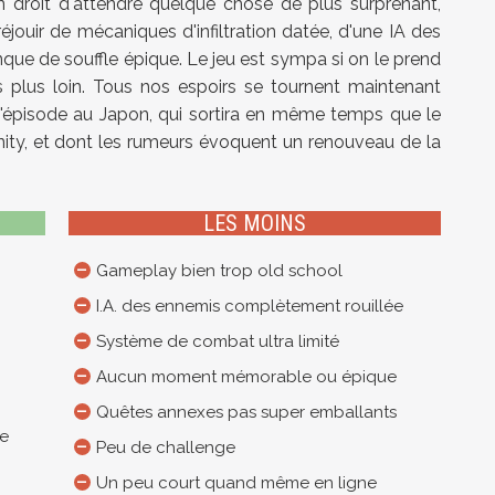
 droit d'attendre quelque chose de plus surprenant,
 réjouir de mécaniques d'infiltration datée, d'une IA des
que de souffle épique. Le jeu est sympa si on le prend
plus loin. Tous nos espoirs se tournent maintenant
 l'épisode au Japon, qui sortira en même temps que le
nity, et dont les rumeurs évoquent un renouveau de la
LES MOINS
Gameplay bien trop old school
I.A. des ennemis complètement rouillée
Système de combat ultra limité
Aucun moment mémorable ou épique
Quêtes annexes pas super emballants
re
Peu de challenge
Un peu court quand même en ligne