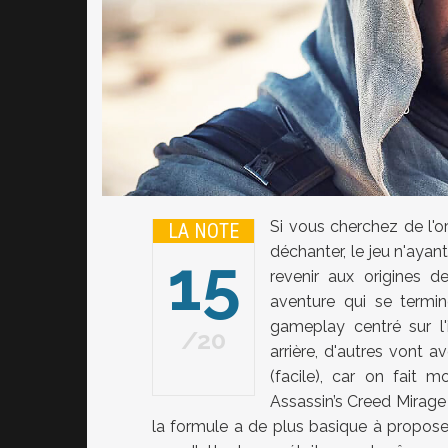
Si vous cherchez de l'or
LA NOTE
déchanter, le jeu n'ayan
15
revenir aux origines d
aventure qui se termi
gameplay centré sur l'i
20
arrière, d'autres vont 
(facile), car on fait 
Assassin’s Creed Mirage
la formule a de plus basique à proposer