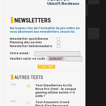
Ubisoft Bordeaux
NEWSLETTERS
Ne loupez rien de l'actualité du jeu vidéo en
vous abonnant aux newsletters JeuxActu.
Newsletter quotidienne
Planning des sorties
Newsletter hebdomadaire
Votre email :
Veuillez saisir ce code :
AUTRES TESTS
TEST
18
Test SteelSeries Arctis
Nova Pro Omni : le casque
gaming ultime existe-t-il
enfin ?
TEST
17
Test Assassin’s Creed
Black Flag Resynced :