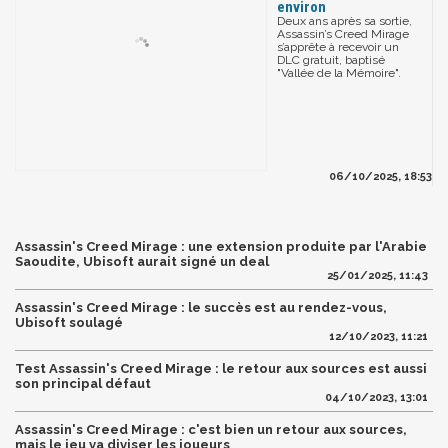
environ
Deux ans après sa sortie,
Assassin’s Creed Mirage
s’apprête à recevoir un
DLC gratuit, baptisé
"Vallée de la Mémoire".
06/10/2025, 18:53
Assassin's Creed Mirage : une extension produite par l'Arabie
Saoudite, Ubisoft aurait signé un deal
25/01/2025, 11:43
Assassin's Creed Mirage : le succès est au rendez-vous,
Ubisoft soulagé
12/10/2023, 11:21
Test Assassin's Creed Mirage : le retour aux sources est aussi
son principal défaut
04/10/2023, 13:01
Assassin's Creed Mirage : c'est bien un retour aux sources,
mais le jeu va diviser les joueurs