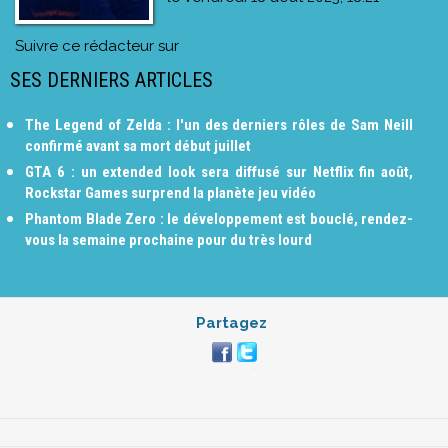
Suivre ce rédacteur sur
SES DERNIERS ARTICLES
The Legend of Zelda : l'un des derniers rôles de Sam Neill
confirmé avant sa mort début juillet
GTA 6 : un extended look sera diffusé sur Netflix fin août,
Rockstar Games surprend la planète jeu vidéo
Phantom Blade Zero : le développement est bouclé, rendez-
vous la semaine prochaine pour du très lourd
Partagez