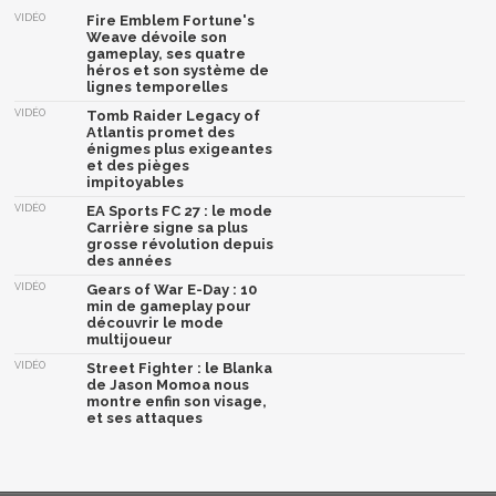
VIDÉO
Fire Emblem Fortune's
Weave dévoile son
gameplay, ses quatre
héros et son système de
lignes temporelles
VIDÉO
Tomb Raider Legacy of
Atlantis promet des
énigmes plus exigeantes
et des pièges
impitoyables
VIDÉO
EA Sports FC 27 : le mode
Carrière signe sa plus
grosse révolution depuis
des années
VIDÉO
Gears of War E-Day : 10
min de gameplay pour
découvrir le mode
multijoueur
VIDÉO
Street Fighter : le Blanka
de Jason Momoa nous
montre enfin son visage,
et ses attaques