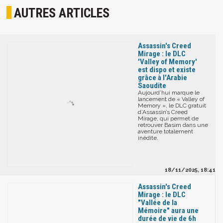
AUTRES ARTICLES
Assassin's Creed
Mirage : le DLC
'Valley of Memory'
est dispo et existe
grâce à l'Arabie
Saoudite
Aujourd’hui marque le
lancement de « Valley of
Memory », le DLC gratuit
d’Assassin’s Creed
Mirage, qui permet de
retrouver Basim dans une
aventure totalement
inédite.
18/11/2025, 18:41
Assassin's Creed
Mirage : le DLC
"Vallée de la
Mémoire" aura une
durée de vie de 6h