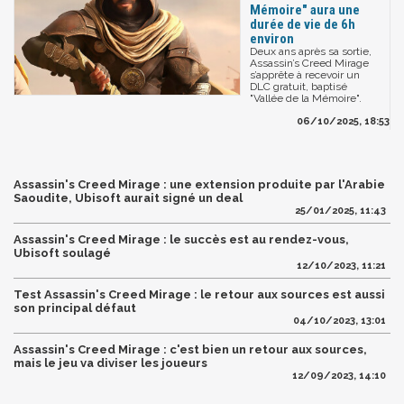
Mémoire" aura une
durée de vie de 6h
environ
Deux ans après sa sortie,
Assassin’s Creed Mirage
s’apprête à recevoir un
DLC gratuit, baptisé
"Vallée de la Mémoire".
06/10/2025, 18:53
Assassin's Creed Mirage : une extension produite par l'Arabie
Saoudite, Ubisoft aurait signé un deal
25/01/2025, 11:43
Assassin's Creed Mirage : le succès est au rendez-vous,
Ubisoft soulagé
12/10/2023, 11:21
Test Assassin's Creed Mirage : le retour aux sources est aussi
son principal défaut
04/10/2023, 13:01
Assassin's Creed Mirage : c'est bien un retour aux sources,
mais le jeu va diviser les joueurs
12/09/2023, 14:10