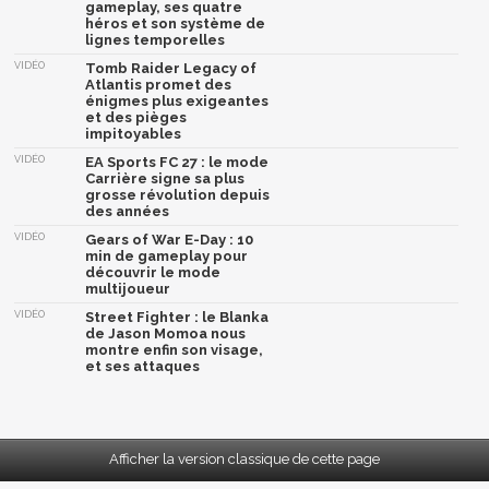
gameplay, ses quatre
héros et son système de
lignes temporelles
VIDÉO
Tomb Raider Legacy of
Atlantis promet des
énigmes plus exigeantes
et des pièges
impitoyables
VIDÉO
EA Sports FC 27 : le mode
Carrière signe sa plus
grosse révolution depuis
des années
VIDÉO
Gears of War E-Day : 10
min de gameplay pour
découvrir le mode
multijoueur
VIDÉO
Street Fighter : le Blanka
de Jason Momoa nous
montre enfin son visage,
et ses attaques
Afficher la version classique de cette page