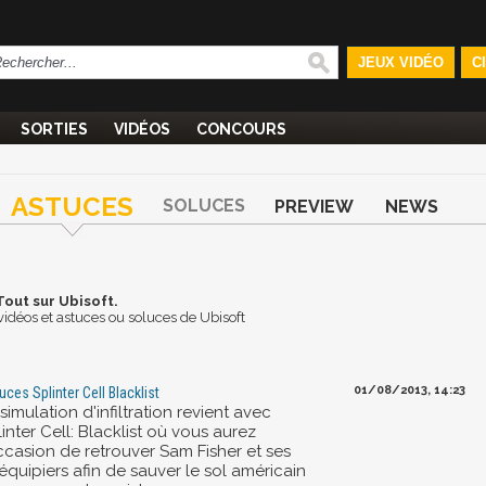
JEUX VIDÉO
C
SORTIES
VIDÉOS
CONCOURS
ASTUCES
SOLUCES
PREVIEW
NEWS
Tout sur Ubisoft.
, vidéos et astuces ou soluces de Ubisoft
01/08/2013, 14:23
uces Splinter Cell Blacklist
simulation d'infiltration revient avec
inter Cell: Blacklist où vous aurez
occasion de retrouver Sam Fisher et ses
équipiers afin de sauver le sol américain