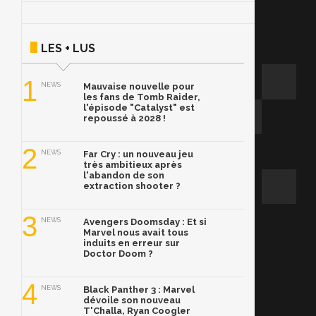
LES + LUS
1
NEWS
Mauvaise nouvelle pour
les fans de Tomb Raider,
l'épisode "Catalyst" est
repoussé à 2028 !
2
NEWS
Far Cry : un nouveau jeu
très ambitieux après
l'abandon de son
extraction shooter ?
3
NEWS
Avengers Doomsday : Et si
Marvel nous avait tous
induits en erreur sur
Doctor Doom ?
4
NEWS
Black Panther 3 : Marvel
dévoile son nouveau
T'Challa, Ryan Coogler