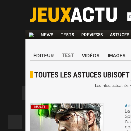
NEWS
TESTS
PREVIEWS
ASTUCES
TEST
ÉDITEUR
VIDÉOS
IMAGES
TOUTES LES ASTUCES UBISOFT
Les infos, actualités
Ast
La 
Spl
l'
co