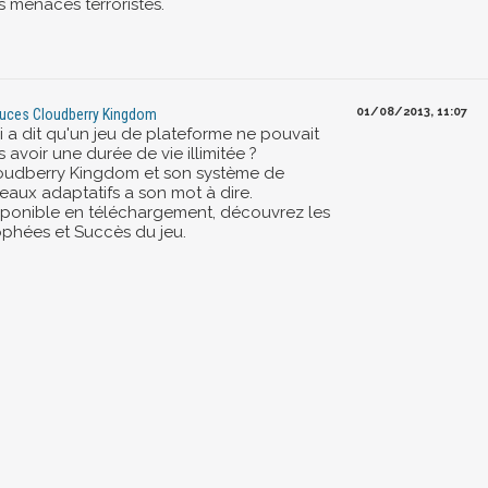
s menaces terroristes.
01/08/2013, 11:07
uces Cloudberry Kingdom
i a dit qu'un jeu de plateforme ne pouvait
 avoir une durée de vie illimitée ?
oudberry Kingdom et son système de
veaux adaptatifs a son mot à dire.
sponible en téléchargement, découvrez les
ophées et Succès du jeu.