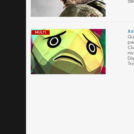
de
Ast
Qu
pas
Cl
ni
Di
Tr