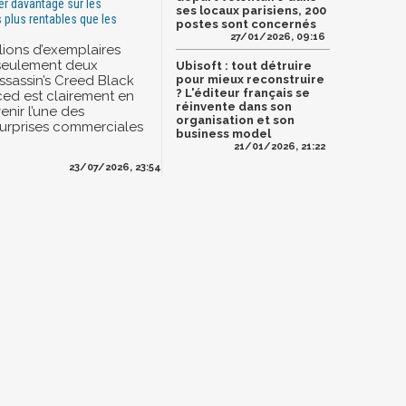
er davantage sur les
ses locaux parisiens, 200
 plus rentables que les
postes sont concernés
27/01/2026, 09:16
lions d’exemplaires
seulement deux
Ubisoft : tout détruire
ssassin’s Creed Black
pour mieux reconstruire
? L'éditeur français se
ed est clairement en
réinvente dans son
enir l’une des
organisation et son
surprises commerciales
business model
21/01/2026, 21:22
23/07/2026, 23:54