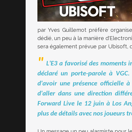
par Yves Guillemot préfère organis
dédié, un peu à la manière d'Electron
sera également prévue par Ubisoft, q
L'E3 a favorisé des moments in
déclaré un porte-parole à VGC. 
d'avoir une présence officielle à
d'aller dans une direction diff
Forward Live le 12 juin à Los A
plus de détails avec nos joueurs tr
Un message un peu alarmiste pour les