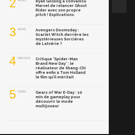
2
NEWS
Ryan Gosling a convaincu
Marvel de relancer Ghost
Rider avec son propre
pitch ! Explications.
3
NEWS
Avengers Doomsday :
Scarlet Witch derrière les
mystérieuses Sorcières
de Latvérie ?
4
PREVIEW
Critique 'Spider-Man
Brand New Day' : le
réalisateur de Shang-Chi
offre enfin à Tom Holland
le film qu’il méritait
5
VIDÉO
Gears of War E-Day : 10
min de gameplay pour
découvrir le mode
multijoueur