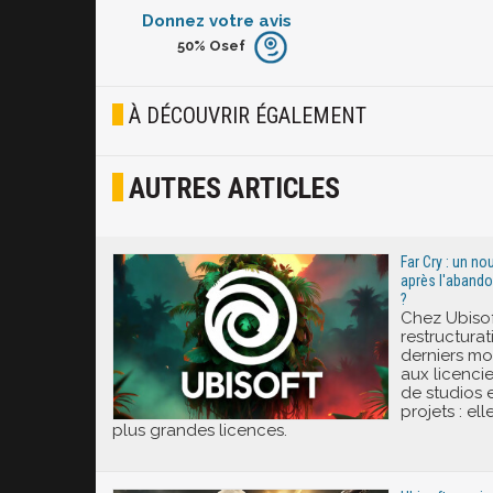
Donnez votre avis
50%
Osef
Furieux
Blasé
À DÉCOUVRIR ÉGALEMENT
Osef
AUTRES ARTICLES
Joyeux
Excité
Far Cry : un no
après l'abando
?
Chez Ubisoft
restructura
derniers moi
aux licenci
de studios 
projets : el
plus grandes licences.