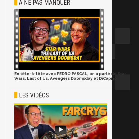
À NE PAS MANQUER
En tête-à-tête avec PEDRO PASCAL, on a parlé de Star
Wars, Last of Us, Avengers Doomsday et DiCaprio
LES VIDÉOS