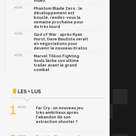
vidéo
NEWS
Phantom Blade Zero : le
développement est
bouclé, rendez-vous la
semaine prochaine pour
du très lourd
NEWS
God of War : après Ryan
Hurst, Dave Bautista serait
en négociations pour
devenir le nouveau Kratos
NEWS
Marvel Tōkon Fighting
Souls lâche son ultime
trailer avant le grand
combat
LES + LUS
1
NEWS
Far Cry : un nouveau jeu
très ambitieux après
l'abandon de son
extraction shooter ?