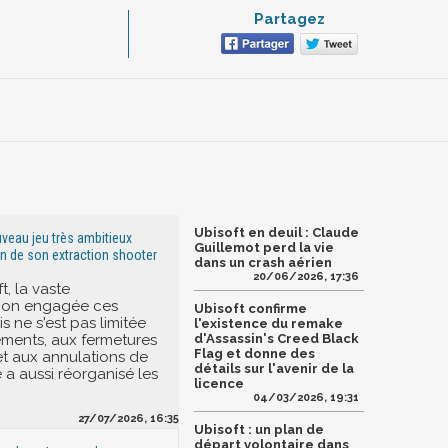
Partagez
Ubisoft en deuil : Claude
uveau jeu très ambitieux
Guillemot perd la vie
n de son extraction shooter
dans un crash aérien
20/06/2026, 17:36
, la vaste
tion engagée ces
Ubisoft confirme
s ne s'est pas limitée
l'existence du remake
ements, aux fermetures
d'Assassin's Creed Black
Flag et donne des
et aux annulations de
détails sur l'avenir de la
le a aussi réorganisé les
licence
04/03/2026, 19:31
27/07/2026, 16:35
Ubisoft : un plan de
départ volontaire dans