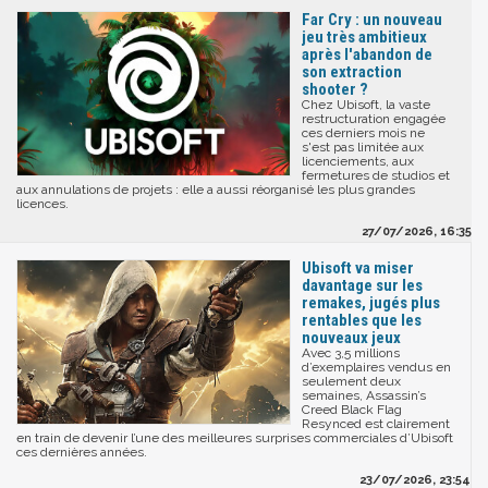
Far Cry : un nouveau
jeu très ambitieux
après l'abandon de
son extraction
shooter ?
Chez Ubisoft, la vaste
restructuration engagée
ces derniers mois ne
s'est pas limitée aux
licenciements, aux
fermetures de studios et
aux annulations de projets : elle a aussi réorganisé les plus grandes
licences.
27/07/2026, 16:35
Ubisoft va miser
davantage sur les
remakes, jugés plus
rentables que les
nouveaux jeux
Avec 3,5 millions
d’exemplaires vendus en
seulement deux
semaines, Assassin’s
Creed Black Flag
Resynced est clairement
en train de devenir l’une des meilleures surprises commerciales d’Ubisoft
ces dernières années.
23/07/2026, 23:54