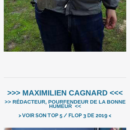
>>> MAXIMILIEN CAGNARD <<<
>> RÉDACTEUR, POURFENDEUR DE LA BONNE
HUMEUR <<
> VOIR SON TOP 5 / FLOP 3 DE 2019 <