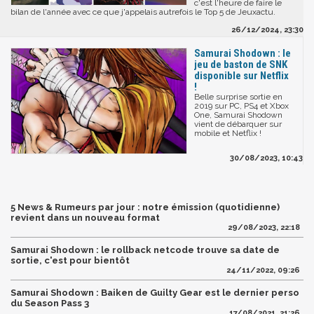
c'est l'heure de faire le
bilan de l'année avec ce que j'appelais autrefois le Top 5 de Jeuxactu.
26/12/2024, 23:30
Samurai Shodown : le
jeu de baston de SNK
disponible sur Netflix
!
Belle surprise sortie en
2019 sur PC, PS4 et Xbox
One, Samurai Shodown
vient de débarquer sur
mobile et Netflix !
30/08/2023, 10:43
5 News & Rumeurs par jour : notre émission (quotidienne)
revient dans un nouveau format
29/08/2023, 22:18
Samurai Shodown : le rollback netcode trouve sa date de
sortie, c'est pour bientôt
24/11/2022, 09:26
Samurai Shodown : Baiken de Guilty Gear est le dernier perso
du Season Pass 3
17/08/2021, 21:26