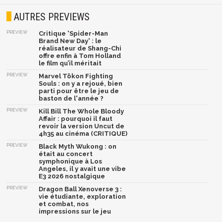
AUTRES PREVIEWS
PREVIEW
Critique 'Spider-Man
Brand New Day' : le
réalisateur de Shang-Chi
offre enfin à Tom Holland
le film qu’il méritait
PREVIEW
Marvel Tōkon Fighting
Souls : on y a rejoué, bien
parti pour être le jeu de
baston de l'année ?
PREVIEW
Kill Bill The Whole Bloody
Affair : pourquoi il faut
revoir la version Uncut de
4h35 au cinéma (CRITIQUE)
PREVIEW
Black Myth Wukong : on
était au concert
symphonique à Los
Angeles, il y avait une vibe
E3 2026 nostalgique
PREVIEW
Dragon Ball Xenoverse 3 :
vie étudiante, exploration
et combat, nos
impressions sur le jeu