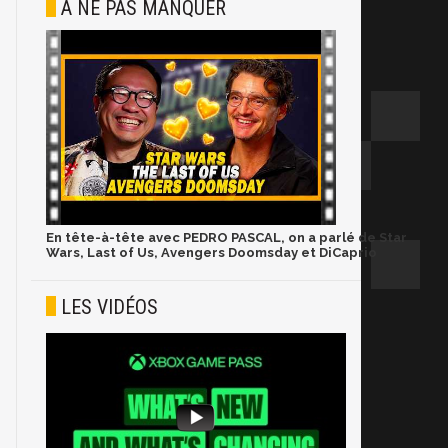
À NE PAS MANQUER
En tête-à-tête avec PEDRO PASCAL, on a parlé de Star
Wars, Last of Us, Avengers Doomsday et DiCaprio
LES VIDÉOS