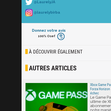
@LaurelyJA
@laurelybirba
Donnez votre avis
100%
Osef
Furieux
Blasé
À DÉCOUVRIR ÉGALEMENT
Osef
AUTRES ARTICLES
Joyeux
Excité
Xbox Game Pass
Forza Horizon 
échec
Le Game Pas
ultime de X
abonnement
notre mani