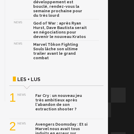
développement est
bouclé, rendez-vous la
semaine prochaine pour
du très lourd
NEWS
God of War : après Ryan
Hurst, Dave Bautista serait
en négociations pour
devenir le nouveau Kratos
NEWS
Marvel Tōkon Fighting
Souls lâche son ultime
trailer avant le grand
combat
LES + LUS
1
NEWS
Far Cry : un nouveau jeu
très ambitieux après
l'abandon de son
extraction shooter ?
2
NEWS
Avengers Doomsday : Et si
Marvel nous avait tous
induits en erreur sur