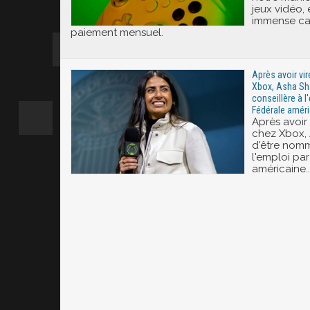
jeux vidéo,
immense ca
paiement mensuel.
Après avoir vi
Xbox, Asha S
conseillère à l
Fédérale améri
Après avoir
chez Xbox,
d'être nomm
l'emploi pa
américaine..