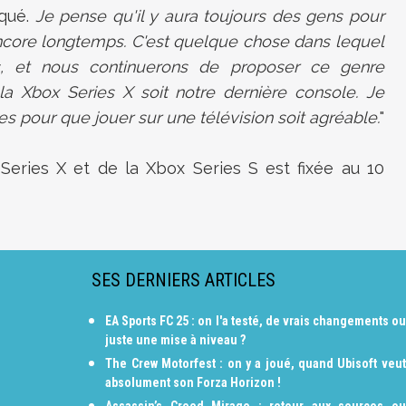
diqué.
Je pense qu'il y aura toujours des gens pour
encore longtemps. C'est quelque chose dans lequel
 et nous continuerons de proposer ce genre
a Xbox Series X soit notre dernière console. Je
 pour que jouer sur une télévision soit agréable.
"
Series X et de la Xbox Series S est fixée au 10
SES DERNIERS ARTICLES
EA Sports FC 25 : on l'a testé, de vrais changements ou
juste une mise à niveau ?
The Crew Motorfest : on y a joué, quand Ubisoft veut
absolument son Forza Horizon !