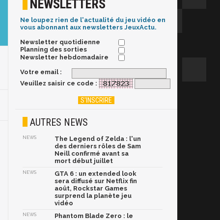
NEWSLETTERS
Ne loupez rien de l'actualité du jeu vidéo en
vous abonnant aux newsletters JeuxActu.
Newsletter quotidienne
Planning des sorties
Newsletter hebdomadaire
Votre email :
Veuillez saisir ce code :
AUTRES NEWS
NEWS
The Legend of Zelda : l'un
des derniers rôles de Sam
Neill confirmé avant sa
mort début juillet
NEWS
GTA 6 : un extended look
sera diffusé sur Netflix fin
août, Rockstar Games
surprend la planète jeu
vidéo
NEWS
Phantom Blade Zero : le