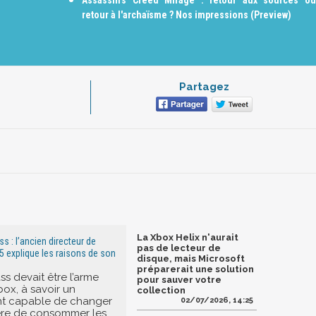
Assassin’s Creed Mirage : retour aux sources ou
retour à l'archaïsme ? Nos impressions (Preview)
Partagez
La Xbox Helix n'aurait
 : l’ancien directeur de
pas de lecteur de
5 explique les raisons de son
disque, mais Microsoft
préparerait une solution
s devait être l’arme
pour sauver votre
box, à savoir un
collection
 capable de changer
02/07/2026, 14:25
ère de consommer les