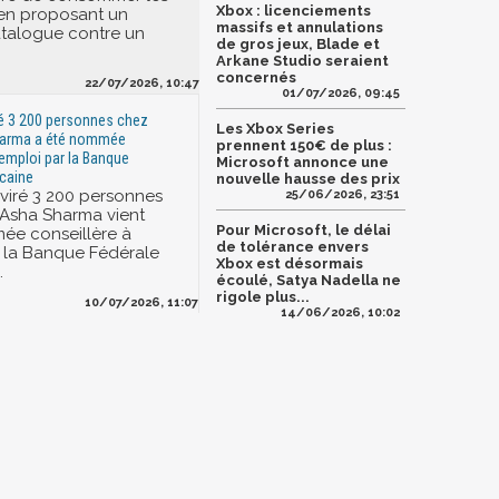
Xbox : licenciements
 en proposant un
massifs et annulations
talogue contre un
de gros jeux, Blade et
Arkane Studio seraient
concernés
22/07/2026, 10:47
01/07/2026, 09:45
ré 3 200 personnes chez
Les Xbox Series
harma a été nommée
prennent 150€ de plus :
'emploi par la Banque
Microsoft annonce une
caine
nouvelle hausse des prix
 viré 3 200 personnes
25/06/2026, 23:51
 Asha Sharma vient
Pour Microsoft, le délai
ée conseillère à
de tolérance envers
r la Banque Fédérale
Xbox est désormais
.
écoulé, Satya Nadella ne
rigole plus...
10/07/2026, 11:07
14/06/2026, 10:02