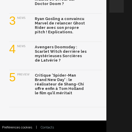
Doctor Doom ?
3
NEWS
Ryan Gosling a convaincu
Marvel de relancer Ghost
Rider avec son propre
pitch ! Explications.
4
NEWS
Avengers Doomsday :
Scarlet Witch derrière les
mystérieuses Sorcières
de Latvérie ?
5
PREVIEW
Critique 'Spider-Man
Brand New Day' : le
réalisateur de Shang-Chi
offre enfin à Tom Holland
le film qu’il méritait
Préférences cookies
|
Contacts