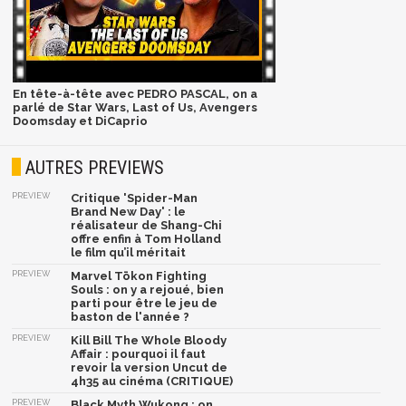
En tête-à-tête avec PEDRO PASCAL, on a
parlé de Star Wars, Last of Us, Avengers
Doomsday et DiCaprio
AUTRES PREVIEWS
PREVIEW
Critique 'Spider-Man
Brand New Day' : le
réalisateur de Shang-Chi
offre enfin à Tom Holland
le film qu’il méritait
PREVIEW
Marvel Tōkon Fighting
Souls : on y a rejoué, bien
parti pour être le jeu de
baston de l'année ?
PREVIEW
Kill Bill The Whole Bloody
Affair : pourquoi il faut
revoir la version Uncut de
4h35 au cinéma (CRITIQUE)
PREVIEW
Black Myth Wukong : on