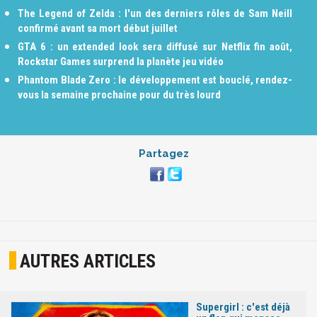
The Legend of Zelda : l'un des derniers rôles de Sam Neill
confirmé avant sa mort début juillet
GTA 6 : un extended look sera diffusé sur Netflix fin août,
Rockstar Games surprend la planète jeu vidéo
Phantom Blade Zero : le développement est bouclé, rendez-
vous la semaine prochaine pour du très lourd
Partagez
AUTRES ARTICLES
Supergirl : c'est déjà