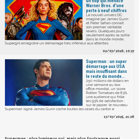
un flop qui menace
Warner Bros. d'une
perte à neuf chiffres
Le nouvel univers DC
imaginé par James Gunn
et Peter Safran connaît
son premier véritable
revers. Quelques jours
seulement après sa sortie
dans le monde monde,
Supergirl enregistre un démarrage très inférieur aux attentes.
02/07/2026, 10:27
Superman : un super
démarrage aux USA
mais insuffisant dans
le reste du monde...
250 millions de dollars en
une semaine au box
office mondial, un score
Rotten Tomatoes de 83%,
une audience qui frôle
les 93% de satisfaction :
sur le papier, le nouveau
Superman signé James Gunn coche toutes les cases du carton e
17/07/2025, 21:28
Superman : plus lumineux oui, mais plus foutraque aussi