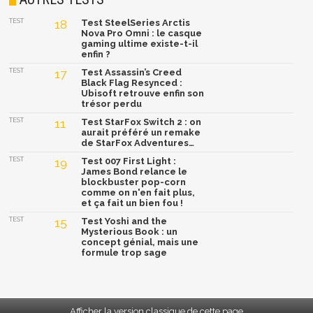
TEST
18
Test SteelSeries Arctis
Nova Pro Omni : le casque
gaming ultime existe-t-il
enfin ?
TEST
17
Test Assassin’s Creed
Black Flag Resynced :
Ubisoft retrouve enfin son
trésor perdu
TEST
11
Test StarFox Switch 2 : on
aurait préféré un remake
de StarFox Adventures…
TEST
19
Test 007 First Light :
James Bond relance le
blockbuster pop-corn
comme on n'en fait plus,
et ça fait un bien fou !
TEST
15
Test Yoshi and the
Mysterious Book : un
concept génial, mais une
formule trop sage
Afficher la version classique de cette page