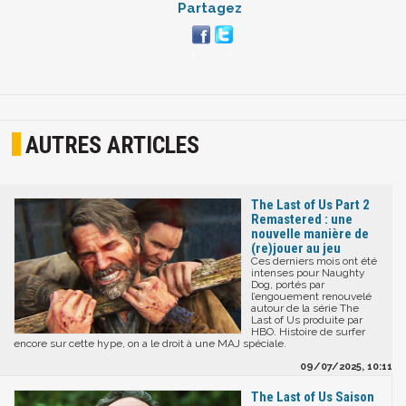
Partagez
AUTRES ARTICLES
The Last of Us Part 2
Remastered : une
nouvelle manière de
(re)jouer au jeu
Ces derniers mois ont été
intenses pour Naughty
Dog, portés par
l’engouement renouvelé
autour de la série The
Last of Us produite par
HBO. Histoire de surfer
encore sur cette hype, on a le droit à une MAJ spéciale.
09/07/2025, 10:11
The Last of Us Saison