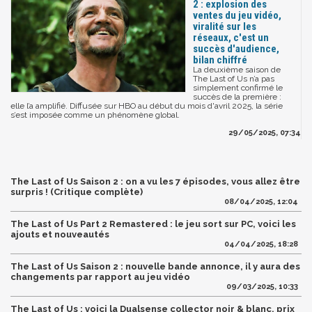
2 : explosion des
ventes du jeu vidéo,
viralité sur les
réseaux, c'est un
succès d'audience,
bilan chiffré
La deuxième saison de
The Last of Us n’a pas
simplement confirmé le
succès de la première :
elle l’a amplifié. Diffusée sur HBO au début du mois d'avril 2025, la série
s’est imposée comme un phénomène global.
29/05/2025, 07:34
The Last of Us Saison 2 : on a vu les 7 épisodes, vous allez être
surpris ! (Critique complète)
08/04/2025, 12:04
The Last of Us Part 2 Remastered : le jeu sort sur PC, voici les
ajouts et nouveautés
04/04/2025, 18:28
The Last of Us Saison 2 : nouvelle bande annonce, il y aura des
changements par rapport au jeu vidéo
09/03/2025, 10:33
The Last of Us : voici la Dualsense collector noir & blanc, prix