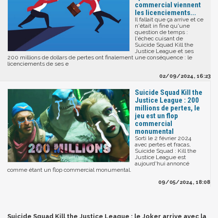
commercial viennent
les licenciements...
Il fallait que ça arrive et ce
n'était in fine qu'une
question de temps :
l'échec cuisant de
Suicide Squad Kill the
Justice League et ses
200 millions de dollars de pertes ont finalement une conséquence : le
licenciements de ses e
02/09/2024, 16:23
Suicide Squad Kill the
Justice League : 200
millions de pertes, le
jeu est un flop
commercial
monumental
Sorti le 2 février 2024
avec pertes et fracas,
Suicide Squad : Kill the
Justice League est
aujourd'hui annoncé
comme étant un flop commercial monumental.
09/05/2024, 18:08
Suicide Squad Kill the Justice League : le Joker arrive avec la