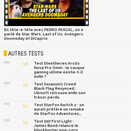
En tête-à-tête avec PEDRO PASCAL, on a
parlé de Star Wars, Last of Us, Avengers
Doomsday et DiCaprio
AUTRES TESTS
TEST
18
Test SteelSeries Arctis
Nova Pro Omni : le casque
gaming ultime existe-t-il
enfin ?
TEST
17
Test Assassin’s Creed
Black Flag Resynced :
Ubisoft retrouve enfin son
trésor perdu
TEST
11
Test StarFox Switch 2 : on
aurait préféré un remake
de StarFox Adventures…
TEST
19
Test 007 First Light :
James Bond relance le
blockbuster pop-corn