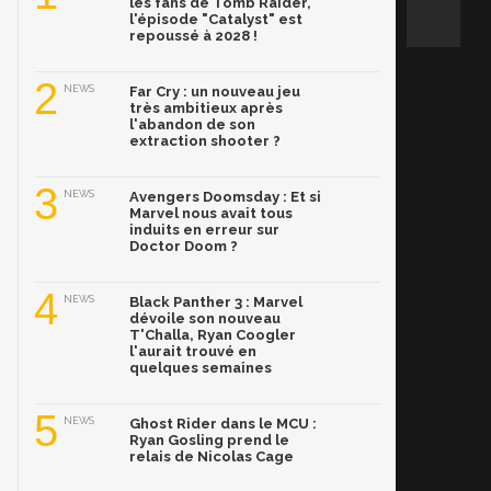
les fans de Tomb Raider,
l'épisode "Catalyst" est
repoussé à 2028 !
2
NEWS
Far Cry : un nouveau jeu
très ambitieux après
l'abandon de son
extraction shooter ?
3
NEWS
Avengers Doomsday : Et si
Marvel nous avait tous
induits en erreur sur
Doctor Doom ?
4
NEWS
Black Panther 3 : Marvel
dévoile son nouveau
T'Challa, Ryan Coogler
l'aurait trouvé en
quelques semaines
5
NEWS
Ghost Rider dans le MCU :
Ryan Gosling prend le
relais de Nicolas Cage