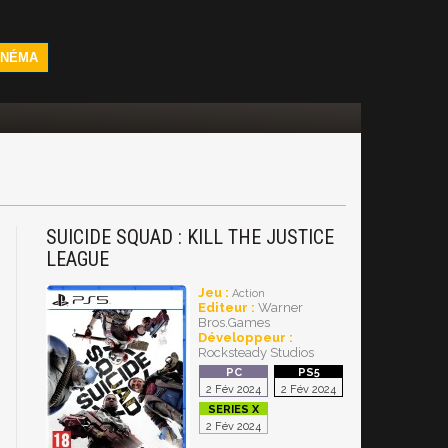
INÉMA
SUICIDE SQUAD : KILL THE JUSTICE
LEAGUE
Jeu :
Action
Editeur :
Warner
Bros.Games
Développeur :
Rocksteady Studios
2 Fév 2024
2 Fév 2024
2 Fév 2024