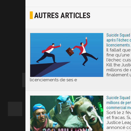
Osef
AUTRES ARTICLES
Joyeux
Excité
Suicide Squad K
après l'échec 
licenciements..
Il fallait qu
fine qu'une
l'échec cui
Kill the Jus
millions de 
finalement 
licenciements de ses e
Suicide Squad K
millions de per
commercial m
Sorti le 2 f
et fracas, S
Justice Lea
annoncé co