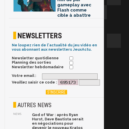
gameplay avec
Flash comme
cible à abattre
NEWSLETTERS
Ne loupez rien de l'actualité du jeu vidéo en
vous abonnant aux newsletters JeuxActu.
Newsletter quotidienne
Planning des sorties
Newsletter hebdomadaire
Votre email :
Veuillez saisir ce code :
AUTRES NEWS
NEWS
God of War : après Ryan
Hurst, Dave Bautista serait
en négociations pour
devenir le nouveau Kratos