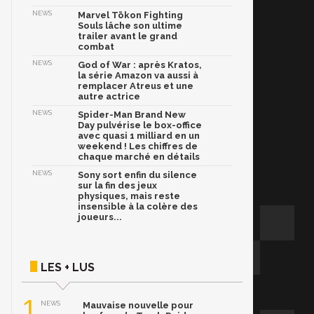
NEWS
Marvel Tōkon Fighting
Souls lâche son ultime
trailer avant le grand
combat
NEWS
God of War : après Kratos,
la série Amazon va aussi à
remplacer Atreus et une
autre actrice
NEWS
Spider-Man Brand New
Day pulvérise le box-office
avec quasi 1 milliard en un
weekend ! Les chiffres de
chaque marché en détails
NEWS
Sony sort enfin du silence
sur la fin des jeux
physiques, mais reste
insensible à la colère des
joueurs...
LES + LUS
1
NEWS
Mauvaise nouvelle pour