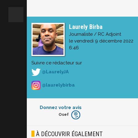
Laurely Birba
Journaliste / RC Adjoint
le vendredi 9 décembre 2022
6:46
Suivre ce rédacteur sur
@LaurelyJA
@laurelybirba
Donnez votre avis
Osef
Furieux
Blasé
À DÉCOUVRIR ÉGALEMENT