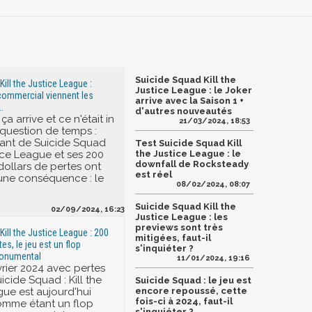
Suicide Squad Kill the
ill the Justice League :
Justice League : le Joker
commercial viennent les
arrive avec la Saison 1 +
.
d'autres nouveautés
e ça arrive et ce n'était in
21/03/2024, 18:53
 question de temps :
sant de Suicide Squad
Test Suicide Squad Kill
tice League et ses 200
the Justice League : le
downfall de Rocksteady
dollars de pertes ont
est réel
une conséquence : le
08/02/2024, 08:07
Suicide Squad Kill the
02/09/2024, 16:23
Justice League : les
previews sont très
ill the Justice League : 200
mitigées, faut-il
tes, le jeu est un flop
s'inquiéter ?
onumental
11/01/2024, 19:16
évrier 2024 avec pertes
uicide Squad : Kill the
Suicide Squad : le jeu est
gue est aujourd'hui
encore repoussé, cette
fois-ci à 2024, faut-il
mme étant un flop
s'inquiéter ?