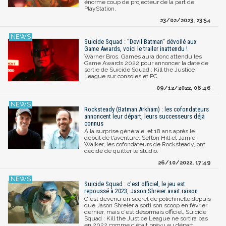
énorme coup de projecteur de la part de
PlayStation.
23/02/2023, 23:54
Suicide Squad : "Devil Batman" dévoilé aux
Game Awards, voici le trailer inattendu !
Warner Bros. Games aura donc attendu les
Game Awards 2022 pour annoncer la date de
sortie de Suicide Squad : Kill the Justice
League sur consoles et PC.
09/12/2022, 06:46
Rocksteady (Batman Arkham) : les cofondateurs
annoncent leur départ, leurs successeurs déjà
connus
À la surprise générale, et 18 ans après le
début de l'aventure, Sefton Hill et Jamie
Walker, les cofondateurs de Rocksteady, ont
décidé de quitter le studio.
26/10/2022, 17:49
Suicide Squad : c'est officiel, le jeu est
repoussé à 2023, Jason Shreier avait raison
C'est devenu un secret de polichinelle depuis
que Jason Shreier a sorti son scoop en février
dernier, mais c'est désormais officiel, Suicide
Squad : Kill the Justice League ne sortira pas
en 2022 comme c'était prévu au départ.