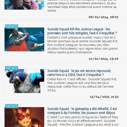
presse depuis les dernières previews, le jeu
semblait déjà être condamné avant même sa
sortie.
08/02/2024, 08:07
Suicide Squad Kill the Justice League : les
previews sont très mitigées, faut-il s'inquiéter ?
Certains l'ont presque oublié, mais c'est le 2
février prochain que sortira Suicide Squad Kill
the Justice League, le nouveau jeu des
studios Rocksteady, qui signe donc son grand
retour après 9 ans d'absence.
11/01/2024, 19:16
Suicide Squad : le jeu est encore repoussé,
cette fois-ci à 2024, faut-il s'inquiéter ?
Cette fois-ci, c'est officiel : Suicide Squad Kill
the Justice League est une fois de plus
repoussé, cette fois-ci au début de l'année
2024.
13/04/2023, 21:52
Suicide Squad : le gameplay a été détaillé, il est
comparé à du Fortnite, les joueurs sont déçus
C'était l'un des points d'orgue du State of Play
du 23 février 2023 et effectivement, Suicide
Squad : Kill the Justice League a eu droit à un