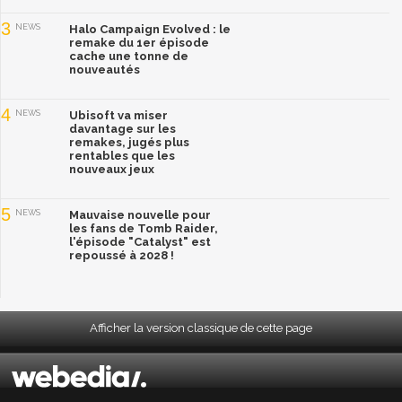
3
NEWS
Halo Campaign Evolved : le
remake du 1er épisode
cache une tonne de
nouveautés
4
NEWS
Ubisoft va miser
davantage sur les
remakes, jugés plus
rentables que les
nouveaux jeux
5
NEWS
Mauvaise nouvelle pour
les fans de Tomb Raider,
l'épisode "Catalyst" est
repoussé à 2028 !
Afficher la version classique de cette page