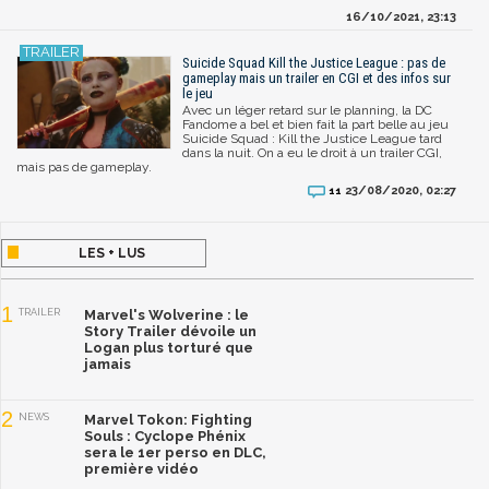
16/10/2021, 23:13
Suicide Squad Kill the Justice League : pas de
gameplay mais un trailer en CGI et des infos sur
le jeu
Avec un léger retard sur le planning, la DC
Fandome a bel et bien fait la part belle au jeu
Suicide Squad : Kill the Justice League tard
dans la nuit. On a eu le droit à un trailer CGI,
mais pas de gameplay.
23/08/2020, 02:27
11
LES + LUS
1
TRAILER
Marvel's Wolverine : le
Story Trailer dévoile un
Logan plus torturé que
jamais
2
NEWS
Marvel Tokon: Fighting
Souls : Cyclope Phénix
sera le 1er perso en DLC,
première vidéo