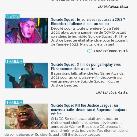
23/03/2022, 15:12
Suicide Squad : le jeu vidéo repoussé à 2023 ?
Bloomberg l'affirme et sort un scoop
Dévoilé pour la toute première fois à l'été
2020 alors que la pandémie de COVID battait
son plein, le jeu vidéo Suicide Squad : Kill the
Justice League était attendue pour le courant
de l'année 2022. Mais ça, c'était avant.
02/02/2022, 19:16
1
Suicide Squad : 3 min de pur gameplay avec
Flash comme cible à abattre
Il aura donc fallu attendre les Game Awards
2021 pour qu'on puisse enfin découvrir du
vrai gameplay de Suicide Squad : Kill the
Justice League.
10/12/2021, 04:54
Suicide Squad Kill the Justice League : un
nouveau trailer décontracté, Superman toujours
vénère
Si la DC Fandom 2021 était avant tout un
événement cinéma et séries, l'événement
annuel de Warner Bros et de DC proposait
quand même du jeu vidéo. Pas étonnant donc
de voir débarquer Suicide Squad : Kill the Justice League.