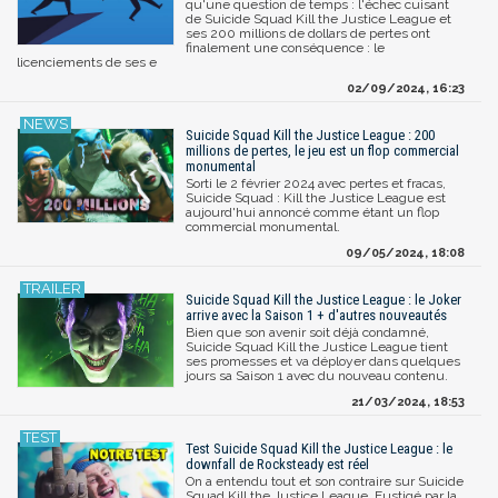
qu'une question de temps : l'échec cuisant
de Suicide Squad Kill the Justice League et
ses 200 millions de dollars de pertes ont
finalement une conséquence : le
licenciements de ses e
02/09/2024, 16:23
Suicide Squad Kill the Justice League : 200
millions de pertes, le jeu est un flop commercial
monumental
Sorti le 2 février 2024 avec pertes et fracas,
Suicide Squad : Kill the Justice League est
aujourd'hui annoncé comme étant un flop
commercial monumental.
09/05/2024, 18:08
Suicide Squad Kill the Justice League : le Joker
arrive avec la Saison 1 + d'autres nouveautés
Bien que son avenir soit déjà condamné,
Suicide Squad Kill the Justice League tient
ses promesses et va déployer dans quelques
jours sa Saison 1 avec du nouveau contenu.
21/03/2024, 18:53
Test Suicide Squad Kill the Justice League : le
downfall de Rocksteady est réel
On a entendu tout et son contraire sur Suicide
Squad Kill the Justice League. Fustigé par la