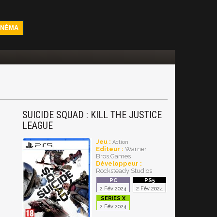
INÉMA
SUICIDE SQUAD : KILL THE JUSTICE
LEAGUE
Jeu :
Action
Editeur :
Warner
Bros.Games
Développeur :
Rocksteady Studios
2 Fév 2024
2 Fév 2024
2 Fév 2024