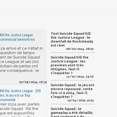
Test Suicide Squad Kill
ill the Justice League :
the Justice League : le
commercial viennent les
downfall de Rocksteady
.
est réel
e ça arrive et ce n'était in
08/02/2024, 08:07
 question de temps :
sant de Suicide Squad
Suicide Squad Kill the
tice League et ses 200
Justice League : les
previews sont très
dollars de pertes ont
mitigées, faut-il
une conséquence : le
s'inquiéter ?
11/01/2024, 19:16
02/09/2024, 16:23
Suicide Squad : le jeu est
encore repoussé, cette
ill the Justice League : 200
fois-ci à 2024, faut-il
tes, le jeu est un flop
s'inquiéter ?
onumental
13/04/2023, 21:52
évrier 2024 avec pertes
uicide Squad : Kill the
Suicide Squad : le
gue est aujourd'hui
gameplay a été détaillé,
il est comparé à du