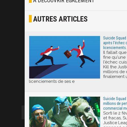
À DÉCOUVRIR ÉGALEMENT
Osef
AUTRES ARTICLES
Joyeux
Excité
Suicide Squad K
après l'échec 
licenciements..
Il fallait qu
fine qu'une
l'échec cui
Kill the Jus
millions de 
finalement 
licenciements de ses e
Suicide Squad K
millions de per
commercial m
Sorti le 2 f
et fracas, S
Justice Lea