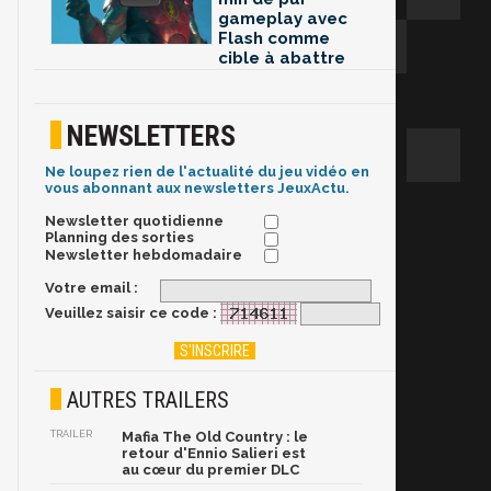
gameplay avec
Flash comme
cible à abattre
NEWSLETTERS
Ne loupez rien de l'actualité du jeu vidéo en
vous abonnant aux newsletters JeuxActu.
Newsletter quotidienne
Planning des sorties
Newsletter hebdomadaire
Votre email :
Veuillez saisir ce code :
AUTRES TRAILERS
TRAILER
Mafia The Old Country : le
retour d'Ennio Salieri est
au cœur du premier DLC