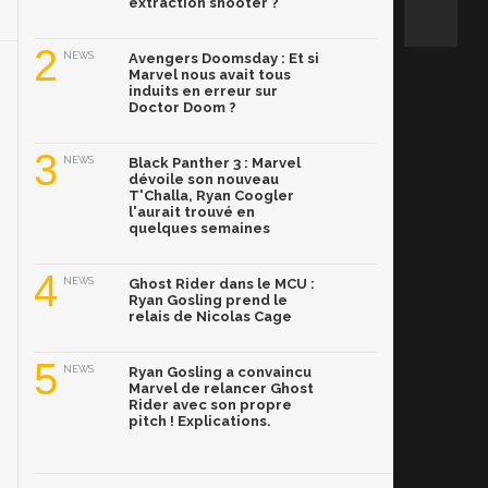
extraction shooter ?
2
NEWS
Avengers Doomsday : Et si
Marvel nous avait tous
induits en erreur sur
Doctor Doom ?
3
NEWS
Black Panther 3 : Marvel
dévoile son nouveau
T'Challa, Ryan Coogler
l'aurait trouvé en
quelques semaines
4
NEWS
Ghost Rider dans le MCU :
Ryan Gosling prend le
relais de Nicolas Cage
5
NEWS
Ryan Gosling a convaincu
Marvel de relancer Ghost
Rider avec son propre
pitch ! Explications.