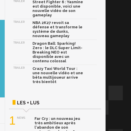
TRAILER
Street Fighter 6 : Yasmine
est disponible, voici une
nouvelle vidéo de son
gameplay
TRAILER
NBA 2K27 revoit sa
défense et transforme le
système de dunks,
nouveau gameplay
TRAILER
Dragon Ball: Sparking!
Zero : le DLC Super Limit-
Breaking NEO est
disponible avec un
contenu colossal
TRAILER
Crazy Taxi World Tour :
une nouvelle vidéo et une
bêta multijoueur arrive
très bientôt
LES + LUS
1
NEWS
Far Cry : un nouveau jeu
très ambitieux après
l'abandon de son