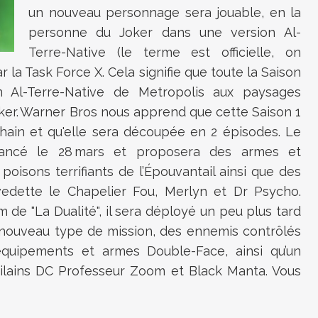
un nouveau personnage sera jouable, en la
personne du Joker dans une version Al-
Terre-Native (le terme est officielle, on
r la Task Force X. Cela signifie que toute la Saison
n Al-Terre-Native de Metropolis aux paysages
ker. Warner Bros nous apprend que cette Saison 1
hain et qu'elle sera découpée en 2 épisodes. Le
lancé le 28 mars et proposera des armes et
oisons terrifiants de l’Épouvantail ainsi que des
edette le Chapelier Fou, Merlyn et Dr Psycho.
 de "La Dualité", il sera déployé un peu plus tard
un nouveau type de mission, des ennemis contrôlés
quipements et armes Double-Face, ainsi qu’un
vilains DC Professeur Zoom et Black Manta. Vous