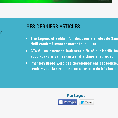
SES DERNIERS ARTICLES
f
The Legend of Zelda : l'un des derniers rôles de Sam
Neill confirmé avant sa mort début juillet
GTA 6 : un extended look sera diffusé sur Netflix fin
août, Rockstar Games surprend la planète jeu vidéo
Phantom Blade Zero : le développement est bouclé,
rendez-vous la semaine prochaine pour du très lourd
Partagez