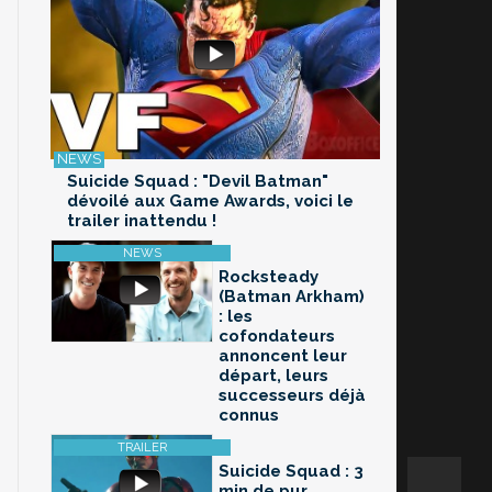
Suicide Squad : "Devil Batman"
dévoilé aux Game Awards, voici le
trailer inattendu !
Rocksteady
(Batman Arkham)
: les
cofondateurs
annoncent leur
départ, leurs
successeurs déjà
connus
Suicide Squad : 3
min de pur