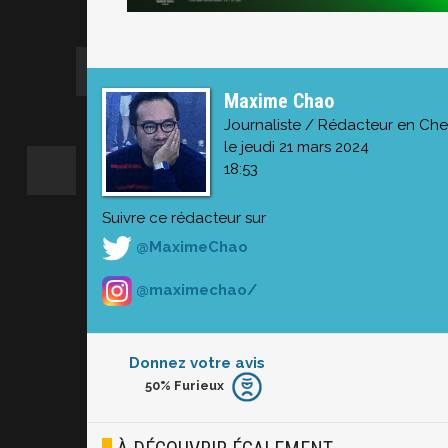
Maxime Chao
Journaliste / Rédacteur en Che
le jeudi 21 mars 2024
18:53
Suivre ce rédacteur sur
@MaximeChao
@maximechao/
Donnez votre avis
50%
Furieux
Furieux
Blasé