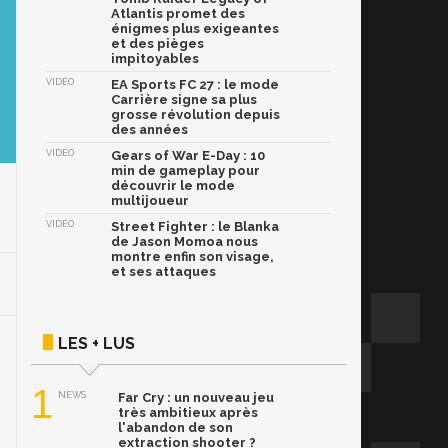
Atlantis promet des
énigmes plus exigeantes
et des pièges
impitoyables
VIDÉO
EA Sports FC 27 : le mode
Carrière signe sa plus
grosse révolution depuis
des années
VIDÉO
Gears of War E-Day : 10
min de gameplay pour
découvrir le mode
multijoueur
VIDÉO
Street Fighter : le Blanka
de Jason Momoa nous
montre enfin son visage,
et ses attaques
LES + LUS
1
NEWS
Far Cry : un nouveau jeu
très ambitieux après
l'abandon de son
extraction shooter ?