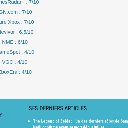
esRadar+ : 7/10
GN.com : 7/10
ure Xbox : 7/10
tevivor : 6.5/10
NME : 6/10
ameSpot : 4/10
VGC : 4/10
XboxEra : 4/10
SES DERNIERS ARTICLES
f
The Legend of Zelda : l'un des derniers rôles de Sam
Neill confirmé avant sa mort début juillet