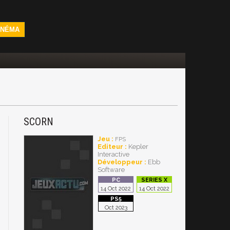
INÉMA
SCORN
Jeu :
FPS
Editeur :
Kepler
Interactive
Développeur :
Ebb
Software
14 Oct 2022
14 Oct 2022
Oct 2023