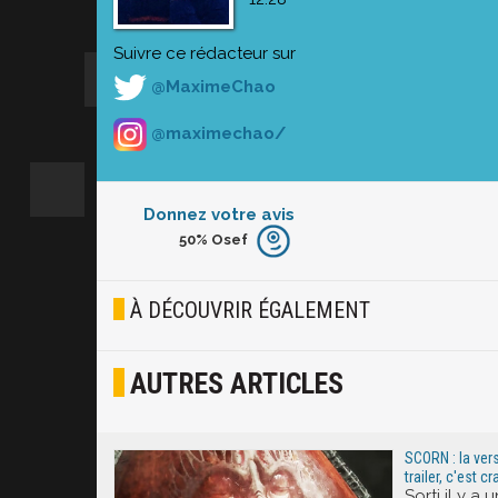
Suivre ce rédacteur sur
@MaximeChao
@maximechao/
Donnez votre avis
50%
Osef
Furieux
Blasé
À DÉCOUVRIR ÉGALEMENT
Osef
AUTRES ARTICLES
Joyeux
Excité
SCORN : la ver
trailer, c'est 
Sorti il y a