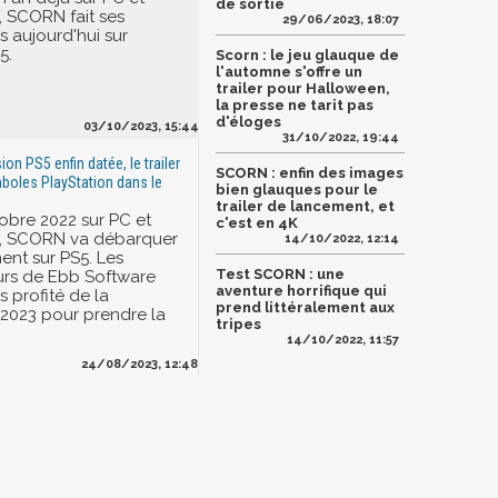
de sortie
, SCORN fait ses
29/06/2023, 18:07
s aujourd'hui sur
5.
Scorn : le jeu glauque de
l'automne s'offre un
trailer pour Halloween,
la presse ne tarit pas
d'éloges
03/10/2023, 15:44
31/10/2022, 19:44
ion PS5 enfin datée, le trailer
SCORN : enfin des images
mboles PlayStation dans le
bien glauques pour le
trailer de lancement, et
tobre 2022 sur PC et
c'est en 4K
s, SCORN va débarquer
14/10/2022, 12:14
nt sur PS5. Les
Test SCORN : une
rs de Ebb Software
aventure horrifique qui
rs profité de la
prend littéralement aux
023 pour prendre la
tripes
14/10/2022, 11:57
24/08/2023, 12:48