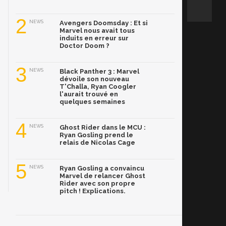
2
NEWS
Avengers Doomsday : Et si
Marvel nous avait tous
induits en erreur sur
Doctor Doom ?
3
NEWS
Black Panther 3 : Marvel
dévoile son nouveau
T'Challa, Ryan Coogler
l'aurait trouvé en
quelques semaines
4
NEWS
Ghost Rider dans le MCU :
Ryan Gosling prend le
relais de Nicolas Cage
5
NEWS
Ryan Gosling a convaincu
Marvel de relancer Ghost
Rider avec son propre
pitch ! Explications.