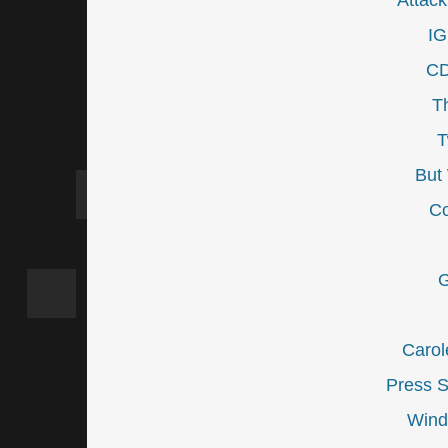
Attack
IG
CD
T
T
But
Co
G
Carol
Press St
Wind