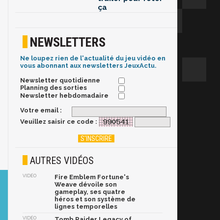
ça
NEWSLETTERS
Ne loupez rien de l'actualité du jeu vidéo en
vous abonnant aux newsletters JeuxActu.
Newsletter quotidienne
Planning des sorties
Newsletter hebdomadaire
Votre email :
Veuillez saisir ce code :
AUTRES VIDÉOS
VIDÉO
Fire Emblem Fortune's
Weave dévoile son
gameplay, ses quatre
héros et son système de
lignes temporelles
VIDÉO
Tomb Raider Legacy of