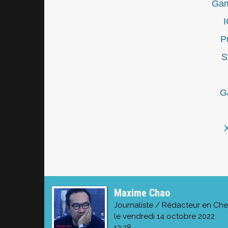
Gam
I
P
S
G
Maxime Chao
Journaliste / Rédacteur en Che
le vendredi 14 octobre 2022
12:28