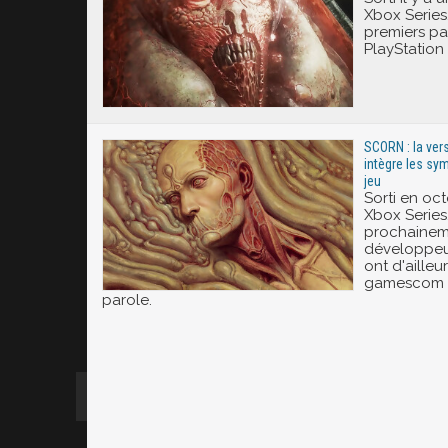
Xbox Series
premiers pa
PlayStation 
SCORN : la vers
intègre les sy
jeu
Sorti en oc
Xbox Serie
prochaineme
développeu
ont d'ailleu
gamescom 2
parole.