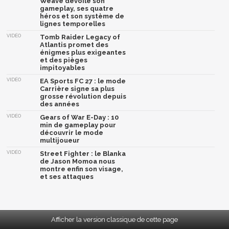
Weave dévoile son
gameplay, ses quatre
héros et son système de
lignes temporelles
VIDÉO
Tomb Raider Legacy of
Atlantis promet des
énigmes plus exigeantes
et des pièges
impitoyables
VIDÉO
EA Sports FC 27 : le mode
Carrière signe sa plus
grosse révolution depuis
des années
VIDÉO
Gears of War E-Day : 10
min de gameplay pour
découvrir le mode
multijoueur
VIDÉO
Street Fighter : le Blanka
de Jason Momoa nous
montre enfin son visage,
et ses attaques
Afficher la version classique de cette page