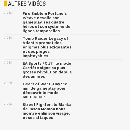
AUTRES VIDÉOS
VIDÉO
Fire Emblem Fortune's
Weave dévoile son
gameplay, ses quatre
héros et son système de
lignes temporelles
VIDÉO
Tomb Raider Legacy of
Atlantis promet des
énigmes plus exigeantes
et des pièges
impitoyables
VIDÉO
EA Sports FC 27 : le mode
Carrière signe sa plus
grosse révolution depuis
des années
VIDÉO
Gears of War E-Day : 10
min de gameplay pour
découvrir le mode
multijoueur
VIDÉO
Street Fighter : le Blanka
de Jason Momoa nous
montre enfin son visage,
et ses attaques