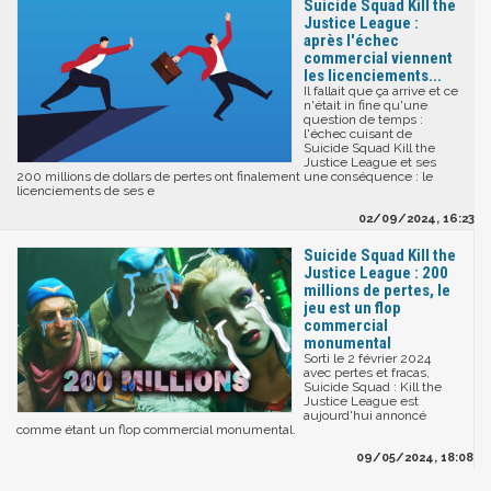
Suicide Squad Kill the
Justice League :
après l'échec
commercial viennent
les licenciements...
Il fallait que ça arrive et ce
n'était in fine qu'une
question de temps :
l'échec cuisant de
Suicide Squad Kill the
Justice League et ses
200 millions de dollars de pertes ont finalement une conséquence : le
licenciements de ses e
02/09/2024, 16:23
Suicide Squad Kill the
Justice League : 200
millions de pertes, le
jeu est un flop
commercial
monumental
Sorti le 2 février 2024
avec pertes et fracas,
Suicide Squad : Kill the
Justice League est
aujourd'hui annoncé
comme étant un flop commercial monumental.
09/05/2024, 18:08