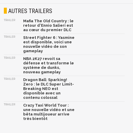
AUTRES TRAILERS
TRAILER
Mafia The Old Country : le
retour d'Ennio Salieri est
au cœur du premier DLC
TRAILER
Street Fighter 6 : Yasmine
est disponible, voici une
nouvelle vidéo de son
gameplay
TRAILER
NBA 2K27 revoit sa
défense et transforme le
système de dunks,
nouveau gameplay
TRAILER
Dragon Ball: Sparking!
Zero : le DLC Super Limit-
Breaking NEO est
disponible avec un
contenu colossal
TRAILER
Crazy Taxi World Tour :
une nouvelle vidéo et une
bêta multijoueur arrive
très bientôt