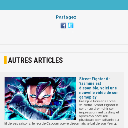
Partagez
AUTRES ARTICLES
Street Fighter 6 :
Yasmine est
disponible, voici une
nouvelle vidéo de son
gameplay
Presque trois ans après
sa sortie, Street Fighter 6
continue d'enrichir son
impressionnant casting et
après avoir accueilli
plusieurs combattants au
fil de ses saisons, le jeu de Capcom ouvre désormais le bal de son Year 4.