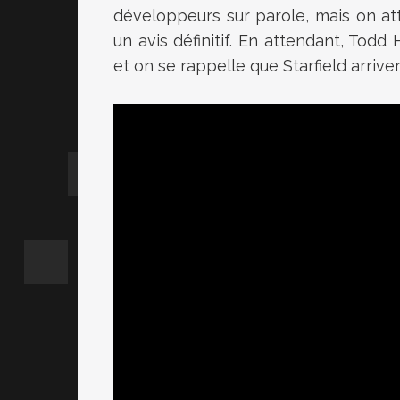
développeurs sur parole, mais on at
un avis définitif. En attendant, Tod
et on se rappelle que Starfield arriv