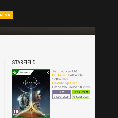
INÉMA
STARFIELD
Jeu :
Action/RPG
Editeur :
Bethesda
Softworks
Développeur :
Bethesda Game Studios
6 Sept 2023
6 Sept 2023