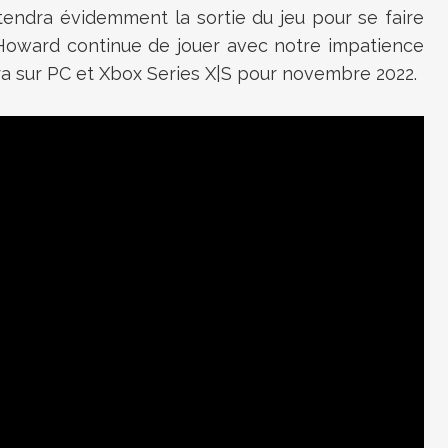
tendra évidemment la sortie du jeu pour se faire
d Howard continue de jouer avec notre impatience
era sur PC et Xbox Series X|S pour novembre 2022.