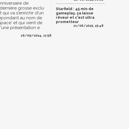
anniversaire de
a dernière grosse exclu
Starfield : 45 min de
 qui va s'enrichir d'un
gameplay, ça laisse
répondant au nom de
rêveur et c'est ultra
prometteur
pace' et qui vient de
11/06/2023, 23:48
d'une présentation e
16/09/2024, 17:58