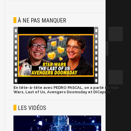
À NE PAS MANQUER
En tête-à-tête avec PEDRO PASCAL, on a parlé de Star
Wars, Last of Us, Avengers Doomsday et DiCaprio
LES VIDÉOS