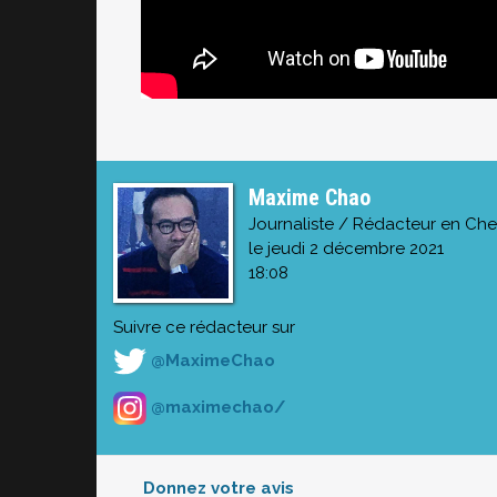
Maxime Chao
Journaliste / Rédacteur en Che
le jeudi 2 décembre 2021
18:08
Suivre ce rédacteur sur
@MaximeChao
@maximechao/
Donnez votre avis