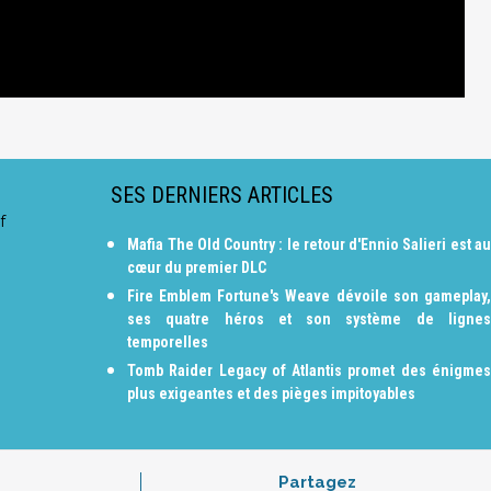
SES DERNIERS ARTICLES
f
Mafia The Old Country : le retour d'Ennio Salieri est au
cœur du premier DLC
Fire Emblem Fortune's Weave dévoile son gameplay,
ses quatre héros et son système de lignes
temporelles
Tomb Raider Legacy of Atlantis promet des énigmes
plus exigeantes et des pièges impitoyables
Partagez