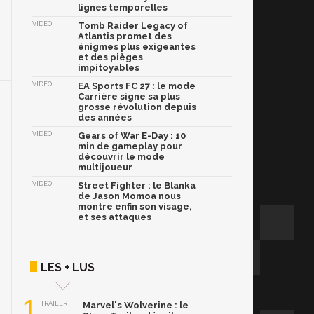
lignes temporelles
VIDÉO
Tomb Raider Legacy of
Atlantis promet des
énigmes plus exigeantes
et des pièges
impitoyables
VIDÉO
EA Sports FC 27 : le mode
Carrière signe sa plus
grosse révolution depuis
des années
VIDÉO
Gears of War E-Day : 10
min de gameplay pour
découvrir le mode
multijoueur
VIDÉO
Street Fighter : le Blanka
de Jason Momoa nous
montre enfin son visage,
et ses attaques
LES + LUS
1
TRAILER
Marvel's Wolverine : le