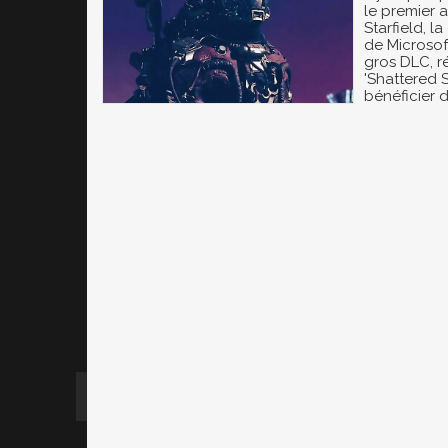
le premier 
Starfield, l
de Microsoft
gros DLC, 
'Shattered S
bénéficier 