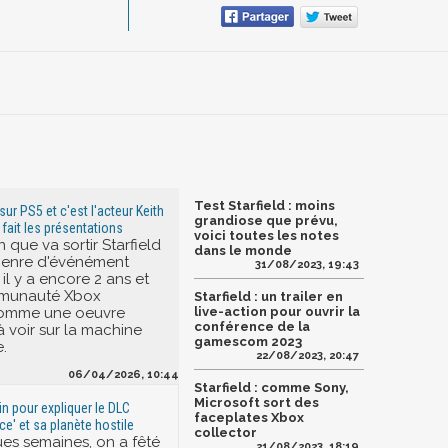
Test Starfield : moins
 sur PS5 et c'est l'acteur Keith
grandiose que prévu,
fait les présentations
voici toutes les notes
 que va sortir Starfield
dans le monde
 genre d'événément
31/08/2023, 19:43
il y a encore 2 ans et
mmunauté Xbox
Starfield : un trailer en
 comme une oeuvre
live-action pour ouvrir la
conférence de la
à voir sur la machine
gamescom 2023
.
22/08/2023, 20:47
06/04/2026, 10:44
Starfield : comme Sony,
Microsoft sort des
min pour expliquer le DLC
faceplates Xbox
e' et sa planète hostile
collector
ues semaines, on a fêté
21/08/2023, 18:19