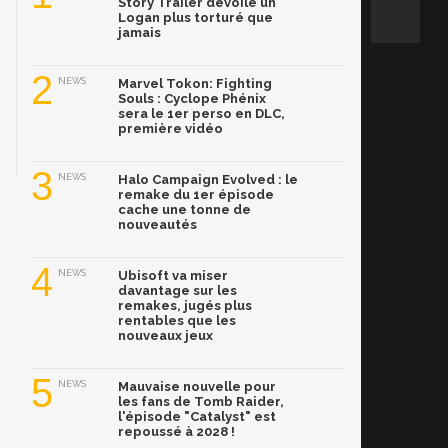
Story Trailer dévoile un
Logan plus torturé que
jamais
2
NEWS
Marvel Tokon: Fighting
Souls : Cyclope Phénix
sera le 1er perso en DLC,
première vidéo
3
NEWS
Halo Campaign Evolved : le
remake du 1er épisode
cache une tonne de
nouveautés
4
NEWS
Ubisoft va miser
davantage sur les
remakes, jugés plus
rentables que les
nouveaux jeux
5
NEWS
Mauvaise nouvelle pour
les fans de Tomb Raider,
l'épisode "Catalyst" est
repoussé à 2028 !