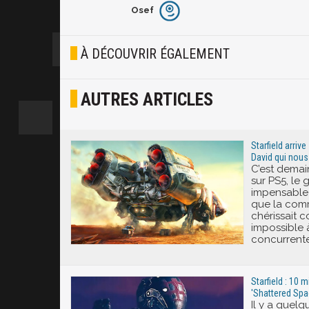
Osef
Furieux
Blasé
À DÉCOUVRIR ÉGALEMENT
Osef
AUTRES ARTICLES
Joyeux
Excité
Starfield arrive
David qui nous 
C’est demain
sur PS5, le
impensable 
que la co
chérissait
impossible 
concurrente
Starfield : 10 
'Shattered Spac
Il y a quelq