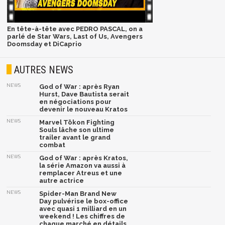
En tête-à-tête avec PEDRO PASCAL, on a
parlé de Star Wars, Last of Us, Avengers
Doomsday et DiCaprio
AUTRES NEWS
NEWS
God of War : après Ryan
Hurst, Dave Bautista serait
en négociations pour
devenir le nouveau Kratos
NEWS
Marvel Tōkon Fighting
Souls lâche son ultime
trailer avant le grand
combat
NEWS
God of War : après Kratos,
la série Amazon va aussi à
remplacer Atreus et une
autre actrice
NEWS
Spider-Man Brand New
Day pulvérise le box-office
avec quasi 1 milliard en un
weekend ! Les chiffres de
chaque marché en détails