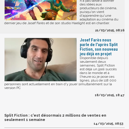
n'a pas tardé à donner
des idées aux
producteurs de cinéma,
puisqu'on vient
d'apprendre qu'une
adaptation au cinéma du
dernier jeu de Jasef Farès et de son studio Haelight est en chantier.
21/03/2025, 08:16
Josef Farès nous
parle de l'après Split
Fiction, son nouveau
jeu déjà en projet
Disponible depuis
seulement deux
semaines, Split Fiction
est déjà un jpoli succès
dans le monde et à
l'heure où je pose ces
lignes, plus de 118 000
personnes sont actuellement en train d'y jouer simultanément sur la
version PC
18/03/2025, 18:47
Split Fiction : c'est désormais 2 millions de ventes en
seulement 1 semaine
14/03/2025, 08:53