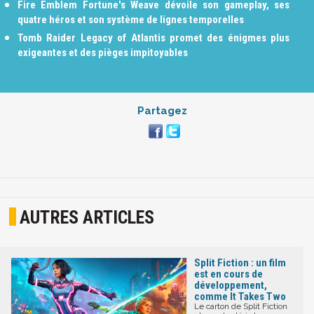
Fire Emblem Fortune's Weave dévoile son gameplay, ses
quatre héros et son système de lignes temporelles
Tomb Raider Legacy of Atlantis promet des énigmes plus
exigeantes et des pièges impitoyables
Partagez
AUTRES ARTICLES
Split Fiction : un film
est en cours de
développement,
comme It Takes Two
Le carton de Split Fiction