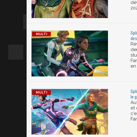
dév
20
Spl
des 
Ré
der
st
Far
en
Spl
le 
Au
et
c'e
Far