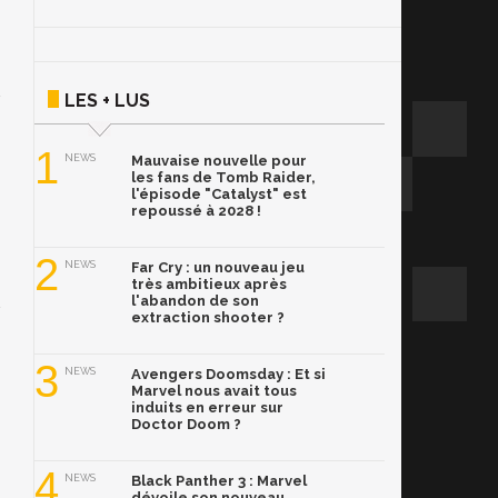
LES + LUS
1
NEWS
Mauvaise nouvelle pour
les fans de Tomb Raider,
l'épisode "Catalyst" est
repoussé à 2028 !
2
NEWS
Far Cry : un nouveau jeu
très ambitieux après
l'abandon de son
extraction shooter ?
3
NEWS
Avengers Doomsday : Et si
Marvel nous avait tous
induits en erreur sur
Doctor Doom ?
4
NEWS
Black Panther 3 : Marvel
dévoile son nouveau