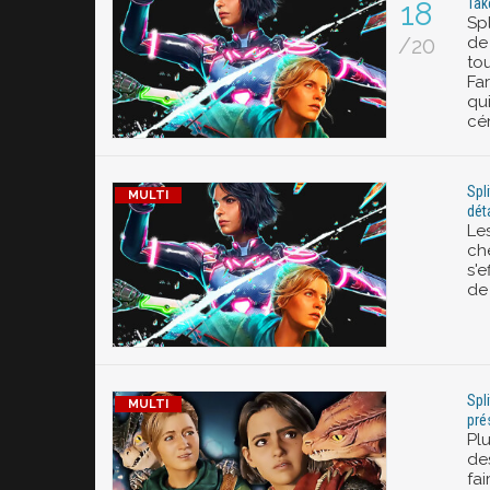
Take
18
Spl
/20
de
to
Far
qu
cé
Spl
déta
Le
che
s'
de
Spl
pré
Plu
de
fai