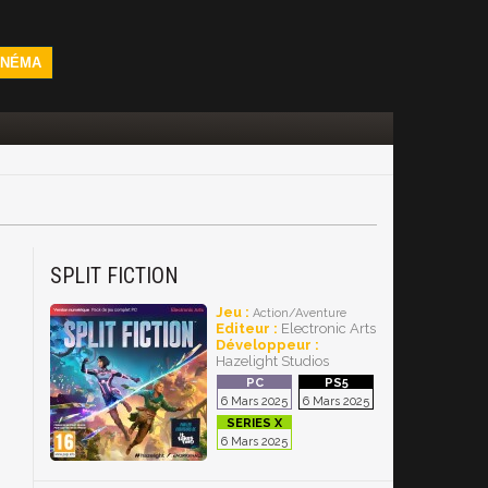
INÉMA
SPLIT FICTION
Jeu :
Action/Aventure
Editeur :
Electronic Arts
Développeur :
Hazelight Studios
6 Mars 2025
6 Mars 2025
6 Mars 2025