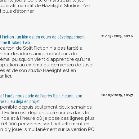
rante jours. Sorti le 6 mars 2025, le jeu
pératif narratif de Hazelight Studios n’en
it plus d’étonner.
21/03/2025, 08:16
it Fiction : un film est en cours de développement,
me It Takes Two
carton de Split Fiction n'a pas tardé à
nner des idées aux producteurs de
néma, puisqu'on vient d'apprendre qu'une
aptation au cinéma du dernier jeu de Jasef
ès et de son studio Haelight est en
ntier.
18/03/2025, 18:47
ef Farès nous parle de l'après Split Fiction, son
veau jeu déjà en projet
sponible depuis seulement deux semaines,
it Fiction est déjà un jpoli succès dans le
nde et à l'heure où je pose ces lignes, plus
 118 000 personnes sont actuellement en
in d'y jouer simultanément sur la version PC