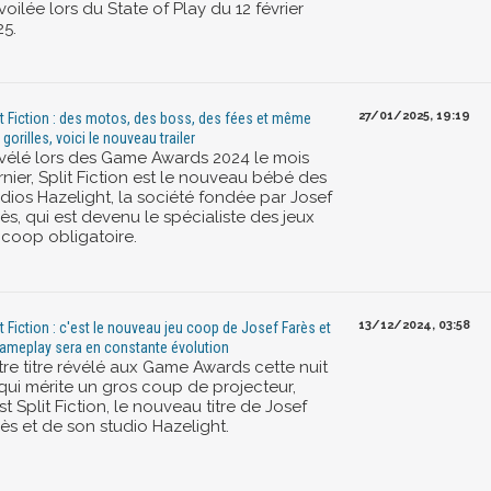
oilée lors du State of Play du 12 février
25.
27/01/2025, 19:19
it Fiction : des motos, des boss, des fées et même
gorilles, voici le nouveau trailer
vélé lors des Game Awards 2024 le mois
nier, Split Fiction est le nouveau bébé des
udios Hazelight, la société fondée par Josef
ès, qui est devenu le spécialiste des jeux
 coop obligatoire.
13/12/2024, 03:58
it Fiction : c'est le nouveau jeu coop de Josef Farès et
gameplay sera en constante évolution
tre titre révélé aux Game Awards cette nuit
 qui mérite un gros coup de projecteur,
st Split Fiction, le nouveau titre de Josef
ès et de son studio Hazelight.