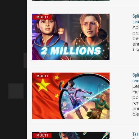
Spl
seu
Ap
pou
de 
an
1 
Spl
rem
Les
Fi
pou
re
an
d'
Tes