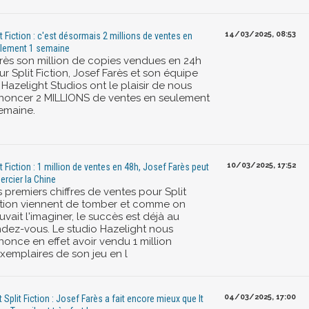
14/03/2025, 08:53
it Fiction : c'est désormais 2 millions de ventes en
lement 1 semaine
rès son million de copies vendues en 24h
r Split Fiction, Josef Farès et son équipe
Hazelight Studios ont le plaisir de nous
noncer 2 MILLIONS de ventes en seulement
semaine.
10/03/2025, 17:52
it Fiction : 1 million de ventes en 48h, Josef Farès peut
ercier la Chine
 premiers chiffres de ventes pour Split
ction viennent de tomber et comme on
vait l'imaginer, le succès est déjà au
ndez-vous. Le studio Hazelight nous
nonce en effet avoir vendu 1 million
exemplaires de son jeu en l
04/03/2025, 17:00
t Split Fiction : Josef Farès a fait encore mieux que It