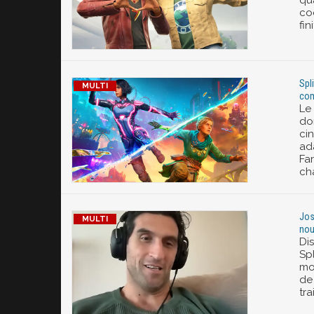
qua
coo
fin
Spl
com
Le 
do
ci
ad
Far
cha
Jos
nou
Di
Spl
mo
de
tra