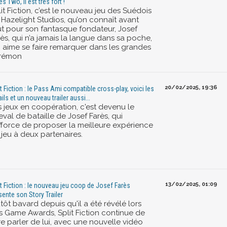
s Two, il est très fort !
it Fiction, c’est le nouveau jeu des Suédois
 Hazelight Studios, qu’on connaît avant
ut pour son fantasque fondateur, Josef
ès, qui n’a jamais la langue dans sa poche,
i aime se faire remarquer dans les grandes
rémon
20/02/2025, 19:36
it Fiction : le Pass Ami compatible cross-play, voici les
ils et un nouveau trailer aussi...
s jeux en coopération, c'est devenu le
val de bataille de Josef Farès, qui
efforce de proposer la meilleure expérience
 jeu à deux partenaires.
13/02/2025, 01:09
it Fiction : le nouveau jeu coop de Josef Farès
sente son Story Trailer
tôt bavard depuis qu'il a été révélé lors
s Game Awards, Split Fiction continue de
re parler de lui, avec une nouvelle vidéo