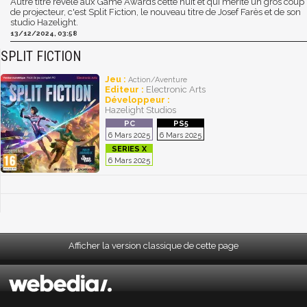
Autre titre révélé aux Game Awards cette nuit et qui mérite un gros coup
de projecteur, c'est Split Fiction, le nouveau titre de Josef Farès et de son
studio Hazelight.
13/12/2024, 03:58
SPLIT FICTION
Jeu :
Action/Aventure
Editeur :
Electronic Arts
Développeur :
Hazelight Studios
6 Mars 2025
6 Mars 2025
6 Mars 2025
Afficher la version classique de cette page