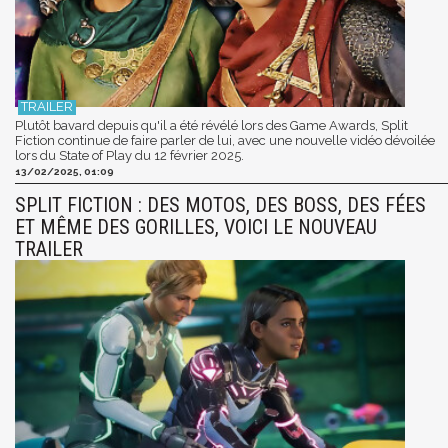
Plutôt bavard depuis qu'il a été révélé lors des Game Awards, Split
Fiction continue de faire parler de lui, avec une nouvelle vidéo dévoilée
lors du State of Play du 12 février 2025.
13/02/2025, 01:09
SPLIT FICTION : DES MOTOS, DES BOSS, DES FÉES
ET MÊME DES GORILLES, VOICI LE NOUVEAU
TRAILER