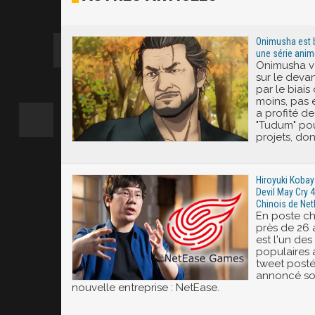
Excité
Onimusha est be
une série anim
Onimusha va
sur le deva
par le biais
moins, pas e
a profité d
"Tudum" pou
projets, do
Hiroyuki Kobaya
Devil May Cry 
Chinois de Ne
En poste c
près de 26 
est l'un des
populaires 
tweet posté
annoncé so
nouvelle entreprise : NetEase.