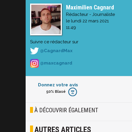
Maximilien Cagnard
Rédacteur - Journaliste
le lundi 22 mars 2021
11:49
Suivre ce rédacteur sur
@CagnardMax
@maxcagnard
Donnez votre avis
50%
Blasé
Furieux
Blasé
À DÉCOUVRIR ÉGALEMENT
Osef
AUTRES ARTICLES
Joyeux