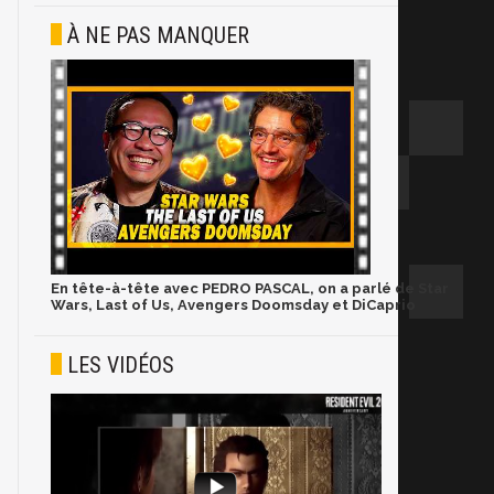
À NE PAS MANQUER
En tête-à-tête avec PEDRO PASCAL, on a parlé de Star
Wars, Last of Us, Avengers Doomsday et DiCaprio
LES VIDÉOS