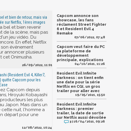
Capcom annonce son
l et bien de retour, mais via
showcase, les fans
ée sur Netflix, 1ères images
réclament Street Fighter
 bel et bien revenir
6 et Resident Evil 4
nt de la scène, mais pas
Remake
 d'un jeu vidéo. Du
07/06/2022, 07:48
ncore. En effet, Netflix
e son événement
Capcom veut faire du PC
sa plateforme de
r annoncer plusieurs
développement
nt cet Onimusha.
principale, explications
04/10/2021, 11:26
26/09/2022, 11:01
Resident Evil Infinite
shi (Resident Evil 4, Killer7,
Darkness : on tient enfin
4) quitte Capcom pour les
une date pour la série
tEase
Netflix en CGI, un gros
hez Capcom depuis
trailer pour aller avec
ans, Hiroyuki Kobayashi
19/05/2021, 15:50
 producteurs les plus
au Japon. Mais dans un
Resident Evil Infinite
Darkness : premier
 cette nuit, l'homme a
trailer, la date de sortie
n départ pour une
sur Netflix aussi dévoilée
16/04/2021, 09:26
3 |
12/08/2022, 10:24