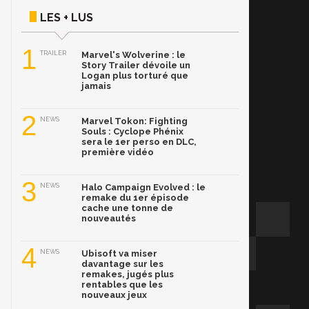
LES + LUS
1
TRAILER
Marvel's Wolverine : le
Story Trailer dévoile un
Logan plus torturé que
jamais
2
NEWS
Marvel Tokon: Fighting
Souls : Cyclope Phénix
sera le 1er perso en DLC,
première vidéo
3
NEWS
Halo Campaign Evolved : le
remake du 1er épisode
cache une tonne de
nouveautés
4
NEWS
Ubisoft va miser
davantage sur les
remakes, jugés plus
rentables que les
nouveaux jeux