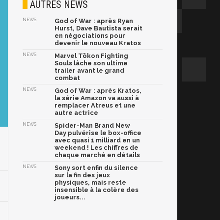
AUTRES NEWS
NEWS
God of War : après Ryan
Hurst, Dave Bautista serait
en négociations pour
devenir le nouveau Kratos
NEWS
Marvel Tōkon Fighting
Souls lâche son ultime
trailer avant le grand
combat
NEWS
God of War : après Kratos,
la série Amazon va aussi à
remplacer Atreus et une
autre actrice
NEWS
Spider-Man Brand New
Day pulvérise le box-office
avec quasi 1 milliard en un
weekend ! Les chiffres de
chaque marché en détails
NEWS
Sony sort enfin du silence
sur la fin des jeux
physiques, mais reste
insensible à la colère des
joueurs...