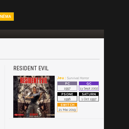
INÉMA
RESIDENT EVIL
Jeu :
Survival Horror
1997
13 Sept 2002
1996
1 Oct 1997
21 Mai 2019