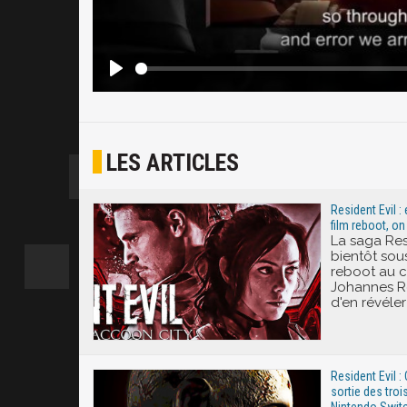
LES ARTICLES
Resident Evil : e
film reboot, on
La saga Resi
bientôt sous
reboot au c
Johannes Ro
d'en révéler l
Resident Evil 
sortie des tro
Nintendo Swit