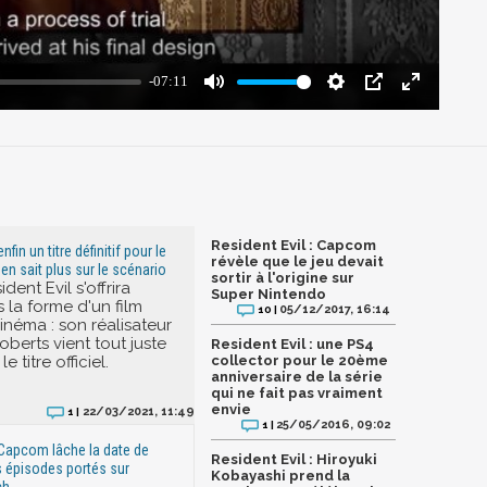
Resident Evil : Capcom
nfin un titre définitif pour le
révèle que le jeu devait
 en sait plus sur le scénario
sortir à l'origine sur
dent Evil s'offrira
Super Nintendo
 la forme d'un film
05/12/2017, 16:14
10 |
inéma : son réalisateur
berts vient tout juste
Resident Evil : une PS4
e titre officiel.
collector pour le 20ème
anniversaire de la série
qui ne fait pas vraiment
envie
22/03/2021, 11:49
1 |
25/05/2016, 09:02
1 |
: Capcom lâche la date de
Resident Evil : Hiroyuki
is épisodes portés sur
Kobayashi prend la
ch