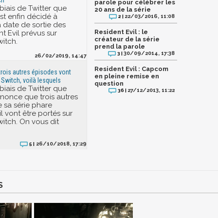
parole pour célébrer les
 biais de Twitter que
20 ans de la série
t enfin décidé à
22/03/2016, 11:08
2 |
 date de sortie des
Resident Evil : le
nt Evil prévus sur
créateur de la série
itch.
prend la parole
30/09/2014, 17:38
3 |
26/02/2019, 14:47
Resident Evil : Capcom
 trois autres épisodes vont
en pleine remise en
 Switch, voilà lesquels
question
 biais de Twitter que
27/12/2013, 11:22
36 |
once que trois autres
 sa série phare
l vont être portés sur
itch. On vous dit
26/10/2018, 17:29
5 |
S