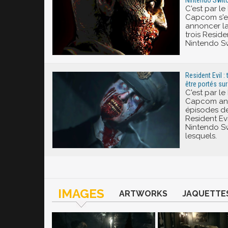
C'est par le
Capcom s'es
annoncer la
trois Reside
Nintendo Sw
Resident Evil :
être portés sur
C'est par le
Capcom ann
épisodes de
Resident Evi
Nintendo Sw
lesquels.
IMAGES
ARTWORKS
JAQUETTE