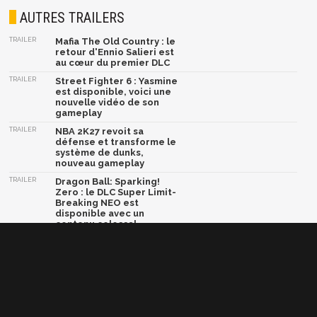
AUTRES TRAILERS
TRAILER
Mafia The Old Country : le
retour d'Ennio Salieri est
au cœur du premier DLC
TRAILER
Street Fighter 6 : Yasmine
est disponible, voici une
nouvelle vidéo de son
gameplay
TRAILER
NBA 2K27 revoit sa
défense et transforme le
système de dunks,
nouveau gameplay
TRAILER
Dragon Ball: Sparking!
Zero : le DLC Super Limit-
Breaking NEO est
disponible avec un
contenu colossal
TRAILER
Crazy Taxi World Tour :
une nouvelle vidéo et une
bêta multijoueur arrive
très bientôt