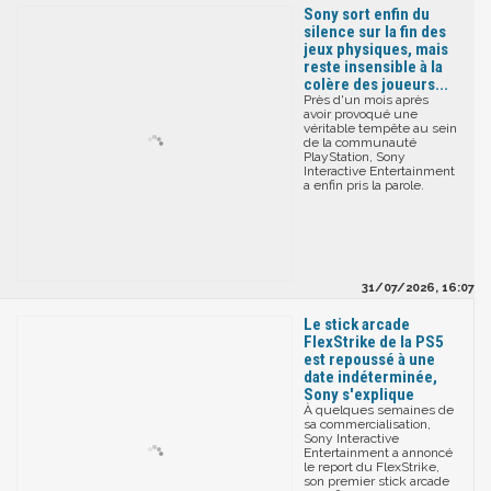
Sony sort enfin du
silence sur la fin des
jeux physiques, mais
reste insensible à la
colère des joueurs...
Près d'un mois après
avoir provoqué une
véritable tempête au sein
de la communauté
PlayStation, Sony
Interactive Entertainment
a enfin pris la parole.
31/07/2026, 16:07
Le stick arcade
FlexStrike de la PS5
est repoussé à une
date indéterminée,
Sony s'explique
À quelques semaines de
sa commercialisation,
Sony Interactive
Entertainment a annoncé
le report du FlexStrike,
son premier stick arcade