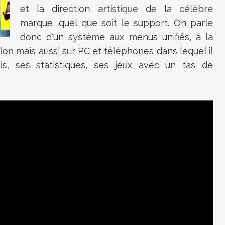
et la direction artistique de la célèbre
marque, quel que soit le support. On parle
donc d'un système aux menus unifiés, à la
alon mais aussi sur PC et téléphones dans lequel il
s, ses statistiques, ses jeux avec un tas de