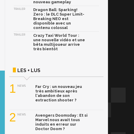
nouveau gameplay
TRAILER
Dragon Ball: Sparking!
Zero : le DLC Super Limit-
Breaking NEO est
disponible avec un
contenu colossal
TRAILER
Crazy Taxi World Tour :
une nouvelle vidéo et une
bêta multijoueur arrive
très bientôt
LES + LUS
1
NEWS
Far Cry : un nouveau jeu
très ambitieux après
l'abandon de son
extraction shooter ?
2
NEWS
Avengers Doomsday : Et si
Marvel nous avait tous
induits en erreur sur
Doctor Doom ?