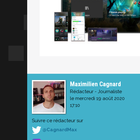
Maximilien Cagnard
Rédacteur - Journaliste
le mercredi 19 août 2020
17:10
Suivre ce rédacteur sur
@CagnardMax