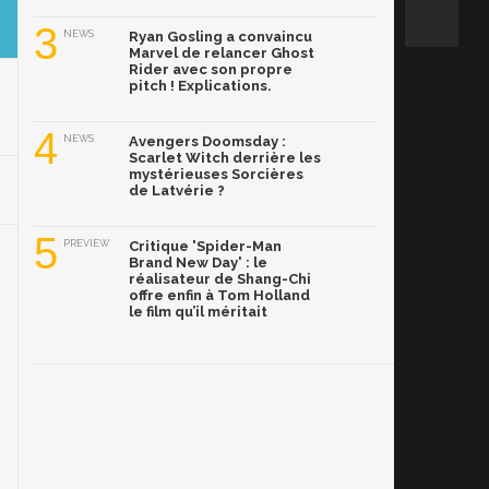
3
NEWS
Ryan Gosling a convaincu
Marvel de relancer Ghost
Rider avec son propre
pitch ! Explications.
4
NEWS
Avengers Doomsday :
Scarlet Witch derrière les
mystérieuses Sorcières
de Latvérie ?
5
PREVIEW
Critique 'Spider-Man
Brand New Day' : le
réalisateur de Shang-Chi
offre enfin à Tom Holland
le film qu’il méritait