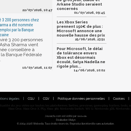
Arkane Studio seraient
concernés
22/07/2026, 10:47
01/07/2026, 09:45
ré 3 200 personnes chez
Les Xbox Series
harma a été nommée
prennent 150€ de plus :
'emploi par la Banque
Microsoft annonce une
caine
nouvelle hausse des prix
 viré 3 200 personnes
25/06/2026, 23:51
 Asha Sharma vient
Pour Microsoft, le délai
ée conseillère à
de tolérance envers
r la Banque Fédérale
Xbox est désormais
.
écoulé, Satya Nadella ne
rigole plus...
10/07/2026, 11:07
14/06/2026, 10:02
tions légales
|
CGU
|
CGV
|
Politique données personnelles
|
Cookies
|
alité du jeu vidéo sur toutes les plateformes. Sorties, previews, gameplay, trailers, tests, astu
Xbox One, Xbox One X, PS3, Xbox 360, Nintendo Switch, Wii U, Nintendo 3DS, Nintendo 2
Jeuxactu.com est édité par
Webedia
Réalisation Vitalyn
© 2004-2026 Webedia. Tous droits réservés. Reproduction interdite sans autorisation.