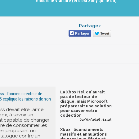
encore le vrai titre (et c'est Sony qui le dit)
Partagez
La Xbox Helix n'aurait
 : l’ancien directeur de
pas de lecteur de
5 explique les raisons de son
disque, mais Microsoft
préparerait une solution
s devait être l’arme
pour sauver votre
box, à savoir un
collection
 capable de changer
02/07/2026, 14:25
ère de consommer les
Xbox : licenciements
 en proposant un
massifs et annulations
talogue contre un
de gros jeux, Blade et