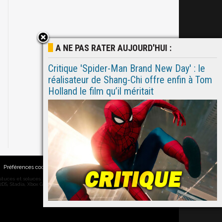
A NE PAS RATER AUJOURD'HUI :
Critique 'Spider-Man Brand New Day' : le
réalisateur de Shang-Chi offre enfin à Tom
Holland le film qu’il méritait
Préférences cookies
|
Contacts
ces et soluces... on vous dit tout ! PC, PS5, PS4, PS4 Pro, Xbox series X,
DS, Stadia, Xbox Game Pass...