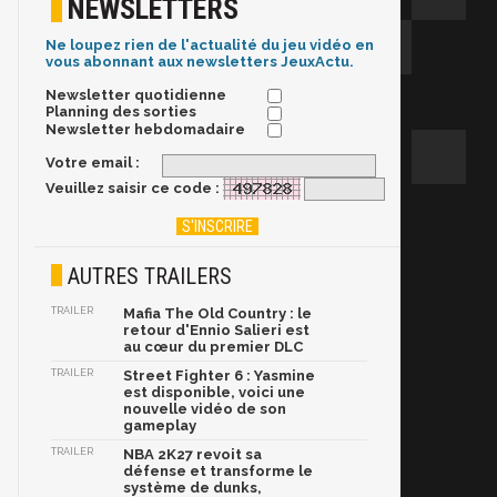
NEWSLETTERS
Ne loupez rien de l'actualité du jeu vidéo en
vous abonnant aux newsletters JeuxActu.
Newsletter quotidienne
Planning des sorties
Newsletter hebdomadaire
Votre email :
Veuillez saisir ce code :
AUTRES TRAILERS
TRAILER
Mafia The Old Country : le
retour d'Ennio Salieri est
au cœur du premier DLC
TRAILER
Street Fighter 6 : Yasmine
est disponible, voici une
nouvelle vidéo de son
gameplay
TRAILER
NBA 2K27 revoit sa
défense et transforme le
système de dunks,