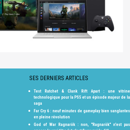
SES DERNIERS ARTICLES
Test Ratchet & Clank Rift Apart : une vitrine
technologique pour la PS5 et un épisode majeur de la
saga
Far Cry 6 : neuf minutes de gameplay bien sanglantes
en pleine révolution
God of War Ragnarök : non, "Ragnarök" n'est pas