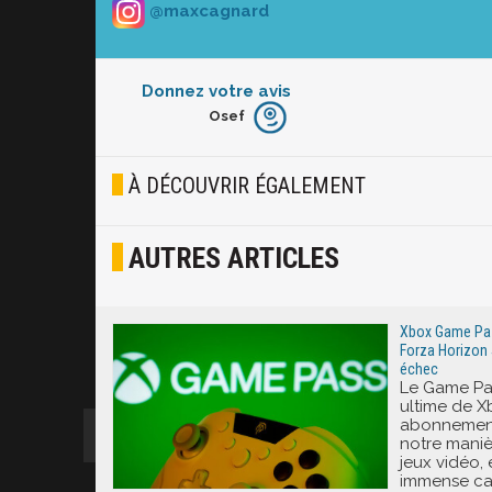
@maxcagnard
Donnez votre avis
Osef
Furieux
Blasé
À DÉCOUVRIR ÉGALEMENT
Osef
AUTRES ARTICLES
Joyeux
Excité
Xbox Game Pass
Forza Horizon 
échec
Le Game Pas
ultime de X
abonnement
notre mani
jeux vidéo,
immense ca