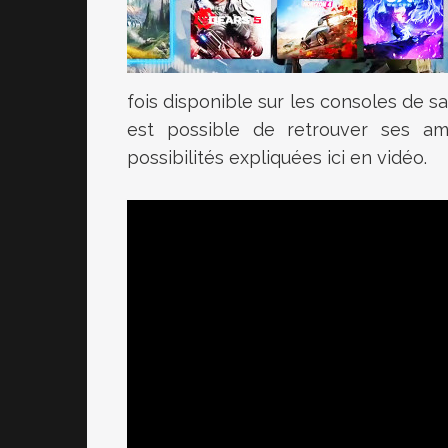
fois disponible sur les consoles de s
est possible de retrouver ses ami
possibilités expliquées ici en vidéo.