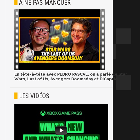
À NE PAS MANQUER
En tête-à-tête avec PEDRO PASCAL, on a parlé de Star
Wars, Last of Us, Avengers Doomsday et DiCaprio
LES VIDÉOS