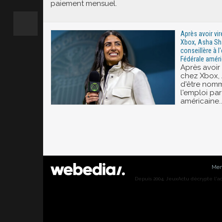
paiement mensuel.
Après avoir vi
Xbox, Asha S
conseillère à l
Fédérale améri
Après avoir
chez Xbox,
d'être nomm
l'emploi pa
américaine..
Men
Depuis 2004, JeuxActu décrypte l'actu