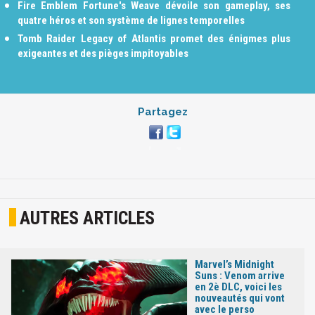
Fire Emblem Fortune's Weave dévoile son gameplay, ses
quatre héros et son système de lignes temporelles
Tomb Raider Legacy of Atlantis promet des énigmes plus
exigeantes et des pièges impitoyables
Partagez
AUTRES ARTICLES
Marvel’s Midnight
Suns : Venom arrive
en 2è DLC, voici les
nouveautés qui vont
avec le perso