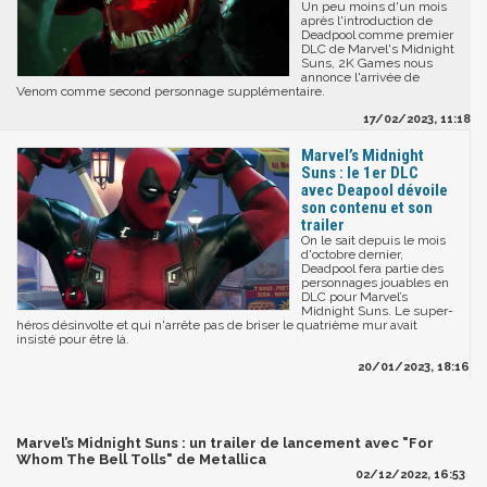
Un peu moins d'un mois
après l'introduction de
Deadpool comme premier
DLC de Marvel's Midnight
Suns, 2K Games nous
annonce l'arrivée de
Venom comme second personnage supplémentaire.
17/02/2023, 11:18
Marvel’s Midnight
Suns : le 1er DLC
avec Deapool dévoile
son contenu et son
trailer
On le sait depuis le mois
d'octobre dernier,
Deadpool fera partie des
personnages jouables en
DLC pour Marvel’s
Midnight Suns. Le super-
héros désinvolte et qui n'arrête pas de briser le quatrième mur avait
insisté pour être là.
20/01/2023, 18:16
Marvel’s Midnight Suns : un trailer de lancement avec "For
Whom The Bell Tolls" de Metallica
02/12/2022, 16:53