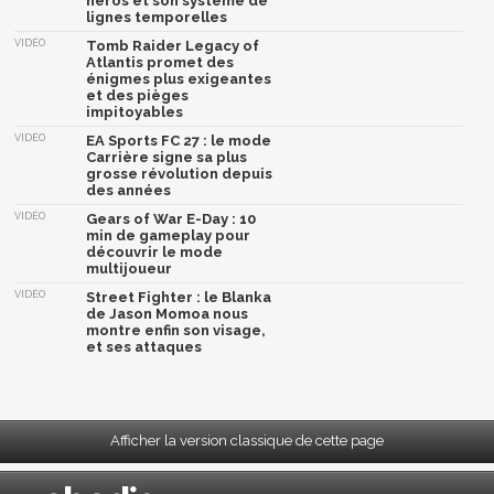
héros et son système de
lignes temporelles
VIDÉO
Tomb Raider Legacy of
Atlantis promet des
énigmes plus exigeantes
et des pièges
impitoyables
VIDÉO
EA Sports FC 27 : le mode
Carrière signe sa plus
grosse révolution depuis
des années
VIDÉO
Gears of War E-Day : 10
min de gameplay pour
découvrir le mode
multijoueur
VIDÉO
Street Fighter : le Blanka
de Jason Momoa nous
montre enfin son visage,
et ses attaques
Afficher la version classique de cette page