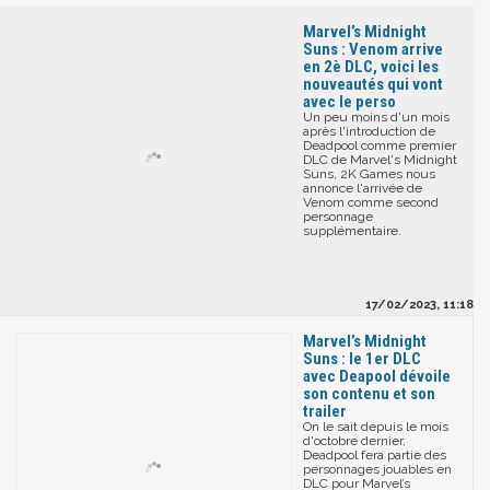
Marvel’s Midnight
Suns : Venom arrive
en 2è DLC, voici les
nouveautés qui vont
avec le perso
Un peu moins d'un mois
après l'introduction de
Deadpool comme premier
DLC de Marvel's Midnight
Suns, 2K Games nous
annonce l'arrivée de
Venom comme second
personnage
supplémentaire.
17/02/2023, 11:18
Marvel’s Midnight
Suns : le 1er DLC
avec Deapool dévoile
son contenu et son
trailer
On le sait depuis le mois
d'octobre dernier,
Deadpool fera partie des
personnages jouables en
DLC pour Marvel’s