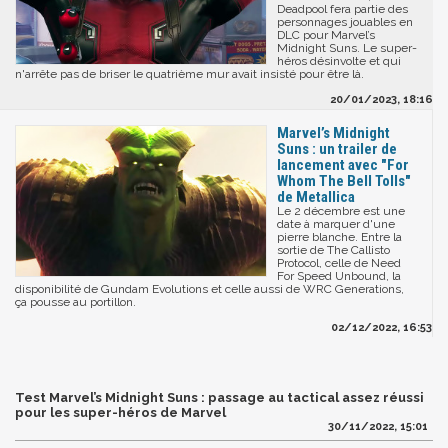
Deadpool fera partie des
personnages jouables en
DLC pour Marvel’s
Midnight Suns. Le super-
héros désinvolte et qui
n'arrête pas de briser le quatrième mur avait insisté pour être là.
20/01/2023, 18:16
Marvel’s Midnight
Suns : un trailer de
lancement avec "For
Whom The Bell Tolls"
de Metallica
Le 2 décembre est une
date à marquer d'une
pierre blanche. Entre la
sortie de The Callisto
Protocol, celle de Need
For Speed Unbound, la
disponibilité de Gundam Evolutions et celle aussi de WRC Generations,
ça pousse au portillon.
02/12/2022, 16:53
Test Marvel’s Midnight Suns : passage au tactical assez réussi
pour les super-héros de Marvel
30/11/2022, 15:01