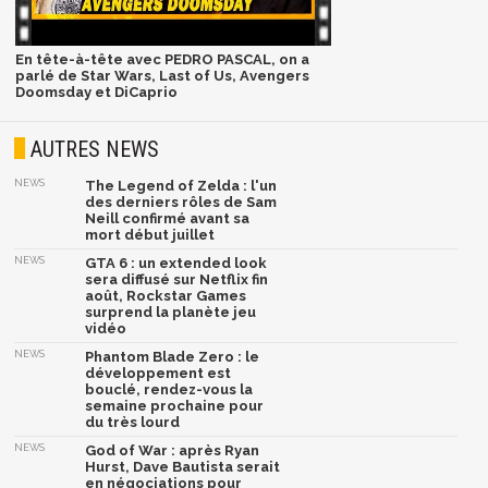
En tête-à-tête avec PEDRO PASCAL, on a
parlé de Star Wars, Last of Us, Avengers
Doomsday et DiCaprio
AUTRES NEWS
NEWS
The Legend of Zelda : l'un
des derniers rôles de Sam
Neill confirmé avant sa
mort début juillet
NEWS
GTA 6 : un extended look
sera diffusé sur Netflix fin
août, Rockstar Games
surprend la planète jeu
vidéo
NEWS
Phantom Blade Zero : le
développement est
bouclé, rendez-vous la
semaine prochaine pour
du très lourd
NEWS
God of War : après Ryan
Hurst, Dave Bautista serait
en négociations pour