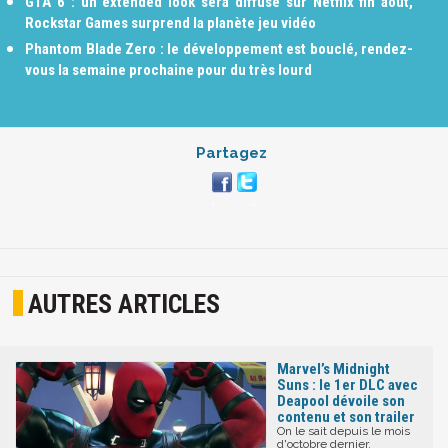
GTA 6 : un extended look sera diffusé sur Netflix fin août,
Rockstar Games surprend la planète jeu vidéo
Phantom Blade Zero : le développement est bouclé, rendez-
vous la semaine prochaine pour du très lourd
Partagez
AUTRES ARTICLES
Marvel’s Midnight
Suns : le 1er DLC avec
Deapool dévoile son
contenu et son trailer
On le sait depuis le mois
d'octobre dernier,