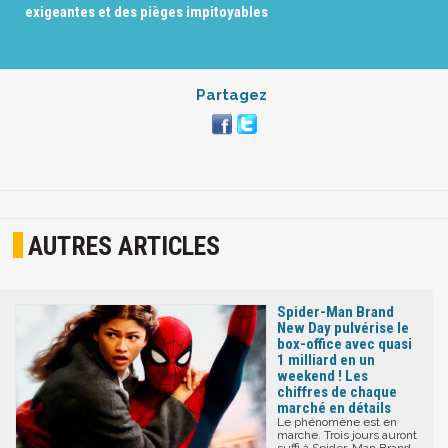
exigeantes et des pièges impitoyables
Partagez
AUTRES ARTICLES
Spider-Man Brand
New Day pulvérise le
box-office avec quasi
1 milliard en un
weekend ! Les
chiffres de chaque
marché en détails
Le phénomène est en
marche. Trois jours auront
suffi à Spider-Man Brand