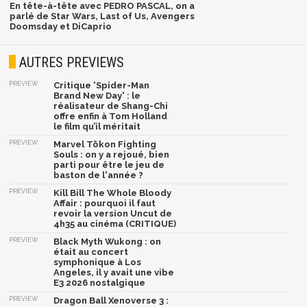
En tête-à-tête avec PEDRO PASCAL, on a
parlé de Star Wars, Last of Us, Avengers
Doomsday et DiCaprio
AUTRES PREVIEWS
PREVIEW
Critique 'Spider-Man
Brand New Day' : le
réalisateur de Shang-Chi
offre enfin à Tom Holland
le film qu’il méritait
PREVIEW
Marvel Tōkon Fighting
Souls : on y a rejoué, bien
parti pour être le jeu de
baston de l'année ?
PREVIEW
Kill Bill The Whole Bloody
Affair : pourquoi il faut
revoir la version Uncut de
4h35 au cinéma (CRITIQUE)
PREVIEW
Black Myth Wukong : on
était au concert
symphonique à Los
Angeles, il y avait une vibe
E3 2026 nostalgique
PREVIEW
Dragon Ball Xenoverse 3 :