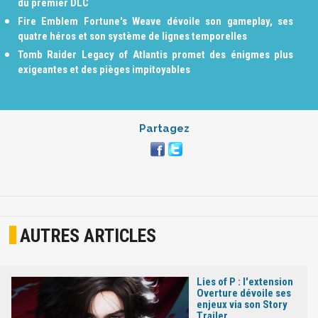
du premier DLC
Fire Emblem Fortune's Weave dévoile son gameplay, ses
quatre héros et son système de lignes temporelles
Tomb Raider Legacy of Atlantis promet des énigmes plus
exigeantes et des pièges impitoyables
Partagez
AUTRES ARTICLES
Lies of P : l'extension
Overture dévoile ses
enjeux via son Story
Trailer