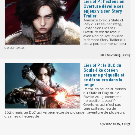
Lies of P : l'extension
Overture dévoile ses
enjeux via son Story
Trailer
Annoncé lors du State of
Play du 12 février 2025,
l'extension Lies of P
Overture est de retour
avec une nouvelle vidéo,
el famoso Story Trailer qui
est là pour donner un peu
de contexte.
26/02/2025, 12:27
Lies of P : le DLC du
Souls-like coréen
sera une préquelle et
se déroulera dans la
neige
Parmi les belles surprises
du State of Play du 12
février 2025, comment
ne ps citer Lies of P
Overture, qui n'est pas
une suite au jeu de
2023, mais un DLC qui va permettre de prolonger l'aventure de plusieurs
dizaines d'heures de
13/02/2025, 10:57