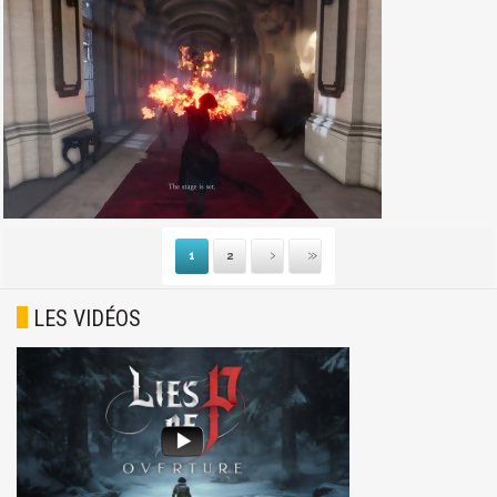
1
2
Suivante
Dernière
LES VIDÉOS