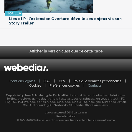
Lies of P : l'extension Overture dévoile ses enjeux via son
Story Trailer
Afficher la version classique de cette page
Mentions légales
|
CGU
|
CGV
|
Politique données personnelles
|
Cookies
|
Préférences cookies
|
Contacts
Depuis 2004, JeuxActu décrypte l'actualité du jeu vidéo sur toutes les plateformes.
Sorties, previews, gameplay, trailers, tests, astuces et soluces... on vous dit tout ! PC,
PS5, PS4, PS4 Pro, Xbox series X, Xbox One, Xbox One X, PS3, Xbox 360, Nintendo Switch,
Wii U, Nintendo 3DS, Nintendo 2DS, Stadia, Xbox Game Pass...
Jeuxactu.com est édité par
Webedia
Réalisation Vitalyn
© 2004-2026 Webedia. Tous droits réservés. Reproduction interdite sans autorisation.