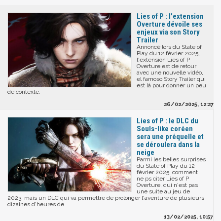
Lies of P : l'extension
Overture dévoile ses
enjeux via son Story
Trailer
Annoncé lors du State of
Play du 12 février 2025,
l'extension Lies of P
Overture est de retour
avec une nouvelle vidéo,
el famoso Story Trailer qui
est là pour donner un peu
de contexte.
26/02/2025, 12:27
Lies of P : le DLC du
Souls-like coréen
sera une préquelle et
se déroulera dans la
neige
Parmi les belles surprises
du State of Play du 12
février 2025, comment
ne ps citer Lies of P
Overture, qui n'est pas
une suite au jeu de
2023, mais un DLC qui va permettre de prolonger l'aventure de plusieurs
dizaines d'heures de
13/02/2025, 10:57