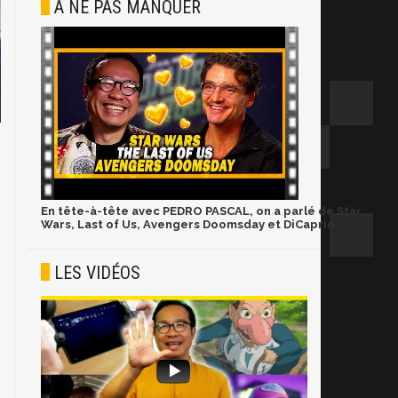
À NE PAS MANQUER
En tête-à-tête avec PEDRO PASCAL, on a parlé de Star
Wars, Last of Us, Avengers Doomsday et DiCaprio
LES VIDÉOS