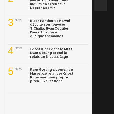
Marvel nous avait tous
induits en erreur sur
Doctor Doom ?
3
NEWS
Black Panther 3 : Marvel
dévoile son nouveau
T'Challa, Ryan Coogler
l'aurait trouvé en
quelques semaines
4
NEWS
Ghost Rider dans le MCU :
Ryan Gosling prend le
relais de Nicolas Cage
5
NEWS
Ryan Gosling a convaincu
Marvel de relancer Ghost
Rider avec son propre
pitch ! Explications.