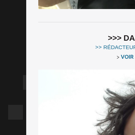
>>> D
>> RÉDACTEU
>
VOIR