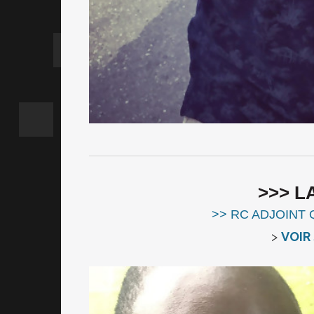
>>> L
>> RC ADJOINT 
>
VOIR