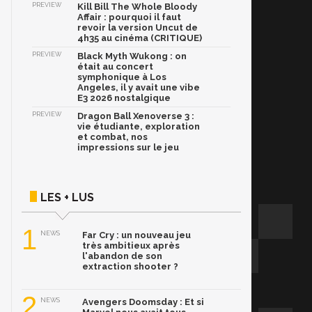
PREVIEW
Kill Bill The Whole Bloody
Affair : pourquoi il faut
revoir la version Uncut de
4h35 au cinéma (CRITIQUE)
PREVIEW
Black Myth Wukong : on
était au concert
symphonique à Los
Angeles, il y avait une vibe
E3 2026 nostalgique
PREVIEW
Dragon Ball Xenoverse 3 :
vie étudiante, exploration
et combat, nos
impressions sur le jeu
LES + LUS
1
NEWS
Far Cry : un nouveau jeu
très ambitieux après
l'abandon de son
extraction shooter ?
2
NEWS
Avengers Doomsday : Et si