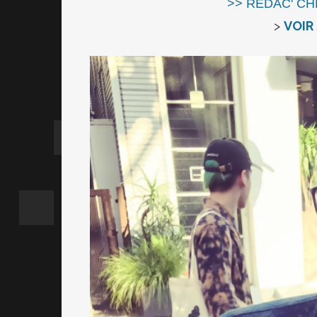
>> RÉDAC' C
>
VOIR