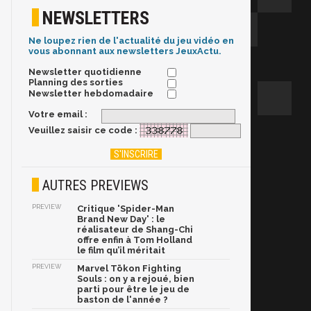
NEWSLETTERS
Ne loupez rien de l'actualité du jeu vidéo en
vous abonnant aux newsletters JeuxActu.
Newsletter quotidienne
Planning des sorties
Newsletter hebdomadaire
Votre email :
Veuillez saisir ce code :
AUTRES PREVIEWS
PREVIEW
Critique 'Spider-Man
Brand New Day' : le
réalisateur de Shang-Chi
offre enfin à Tom Holland
le film qu’il méritait
PREVIEW
Marvel Tōkon Fighting
Souls : on y a rejoué, bien
parti pour être le jeu de
baston de l'année ?