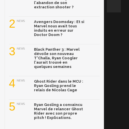
l'abandon de son
extraction shooter ?
2
NEWS
Avengers Doomsday : Et si
Marvel nous avait tous
induits en erreur sur
Doctor Doom ?
3
NEWS
Black Panther 3 : Marvel
dévoile son nouveau
T'Challa, Ryan Coogler
l'aurait trouvé en
quelques semaines
4
NEWS
Ghost Rider dans le MCU :
Ryan Gosling prend le
relais de Nicolas Cage
5
NEWS
Ryan Gosling a convaincu
Marvel de relancer Ghost
Rider avec son propre
pitch ! Explications.