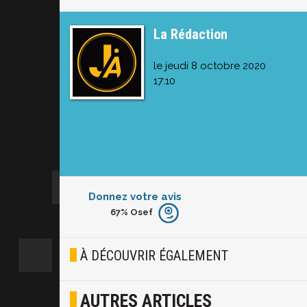
La Rédaction
le jeudi 8 octobre 2020
17:10
Donnez votre avis
67%
Osef
Furieux
Blasé
À DÉCOUVRIR ÉGALEMENT
Osef
AUTRES ARTICLES
Joyeux