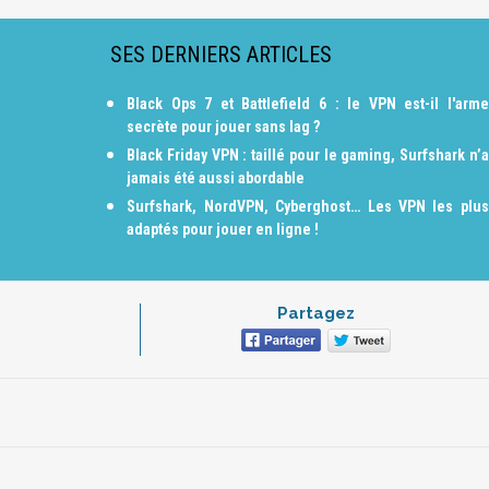
SES DERNIERS ARTICLES
Black Ops 7 et Battlefield 6 : le VPN est-il l'arme
secrète pour jouer sans lag ?
Black Friday VPN : taillé pour le gaming, Surfshark n’a
jamais été aussi abordable
Surfshark, NordVPN, Cyberghost… Les VPN les plus
adaptés pour jouer en ligne !
Partagez