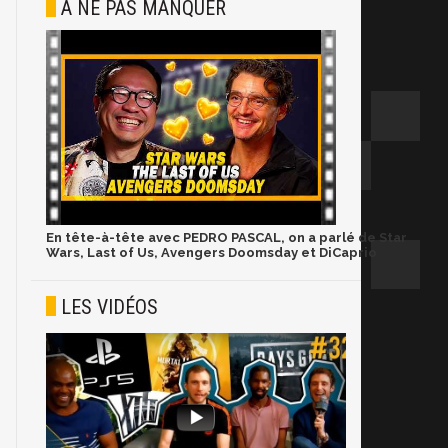
À NE PAS MANQUER
En tête-à-tête avec PEDRO PASCAL, on a parlé de Star
Wars, Last of Us, Avengers Doomsday et DiCaprio
LES VIDÉOS