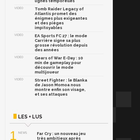
lignes temporelles
VIDÉO
Tomb Raider Legacy of
Atlantis promet des
énigmes plus exigeantes
et des pièges
impitoyables
VIDÉO
EA Sports FC 27 : le mode
Carrière signe sa plus
grosse révolution depuis
des années
VIDÉO
Gears of War E-Day : 10
min de gameplay pour
découvrir le mode
multijoueur
VIDÉO
Street Fighter : le Blanka
de Jason Momoa nous
montre enfin son visage,
et ses attaques
LES + LUS
1
NEWS
Far Cry : un nouveau jeu
très ambitieux après