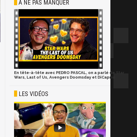
À NE PAS MANQUER
En tête-à-tête avec PEDRO PASCAL, on a parlé de Star
Wars, Last of Us, Avengers Doomsday et DiCaprio
LES VIDÉOS