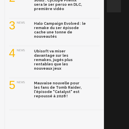
Souls : Cyclope Phénix
sera le 1er perso en DLC,
première vidéo
3
NEWS
Halo Campaign Evolved : le
remake du 1er épisode
cache une tonne de
nouveautés
4
NEWS
Ubisoft va miser
davantage sur les
remakes, jugés plus
rentables que les
nouveaux jeux
5
NEWS
Mauvaise nouvelle pour
les fans de Tomb Raider,
l'épisode "Catalyst" est
repoussé à 2028 !