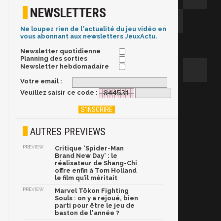
NEWSLETTERS
Ne loupez rien de l'actualité du jeu vidéo en
vous abonnant aux newsletters JeuxActu.
Newsletter quotidienne
Planning des sorties
Newsletter hebdomadaire
Votre email :
Veuillez saisir ce code :
AUTRES PREVIEWS
PREVIEW
Critique 'Spider-Man
Brand New Day' : le
réalisateur de Shang-Chi
offre enfin à Tom Holland
le film qu’il méritait
PREVIEW
Marvel Tōkon Fighting
Souls : on y a rejoué, bien
parti pour être le jeu de
baston de l'année ?