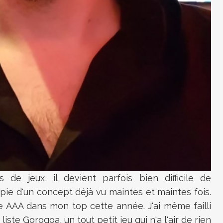
s de jeux, il devient parfois bien difficile de
ie d'un concept déjà vu maintes et maintes fois.
e AAA dans mon top cette année. J'ai même failli
liste Gorogoa, un tout petit jeu qui n'a l'air de rien