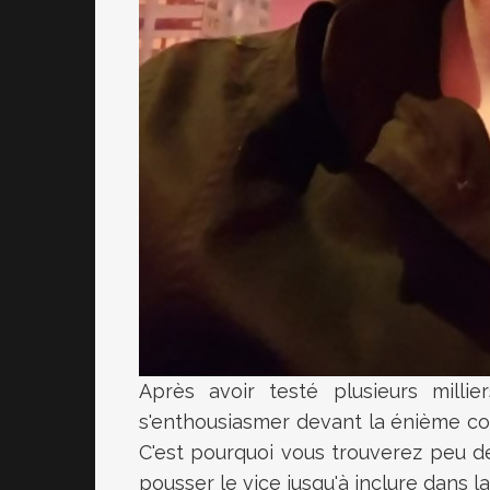
Après avoir testé plusieurs millier
s'enthousiasmer devant la énième cop
C'est pourquoi vous trouverez peu d
pousser le vice jusqu'à inclure dans la 