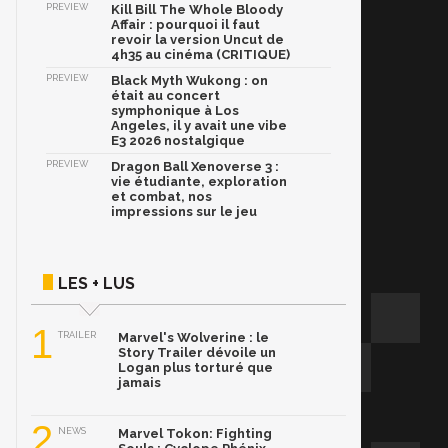
PREVIEW
Kill Bill The Whole Bloody
Affair : pourquoi il faut
revoir la version Uncut de
4h35 au cinéma (CRITIQUE)
PREVIEW
Black Myth Wukong : on
était au concert
symphonique à Los
Angeles, il y avait une vibe
E3 2026 nostalgique
PREVIEW
Dragon Ball Xenoverse 3 :
vie étudiante, exploration
et combat, nos
impressions sur le jeu
LES + LUS
1
TRAILER
Marvel's Wolverine : le
Story Trailer dévoile un
Logan plus torturé que
jamais
2
NEWS
Marvel Tokon: Fighting